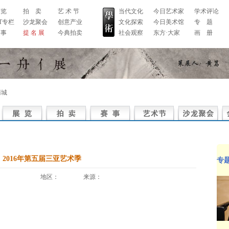
 览
拍 卖
艺 术 节
当代文化
今日艺术家
学术评论
RT专栏
沙龙聚会
创意产业
文化探索
今日美术馆
专 题
 事
提 名 展
今典拍卖
社会观察
东方·大家
画 册
商城
2016年第五届三亚艺术季
专
地区： 来源：