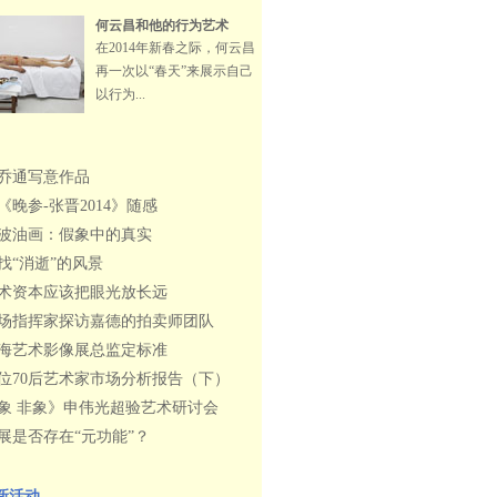
何云昌和他的行为艺术
在2014年新春之际，何云昌
再一次以“春天”来展示自己
以行为...
乔通写意作品
《晚参-张晋2014》随感
波油画：假象中的真实
找“消逝”的风景
术资本应该把眼光放长远
场指挥家探访嘉德的拍卖师团队
海艺术影像展总监定标准
0位70后艺术家市场分析报告（下）
象 非象》申伟光超验艺术研讨会
展是否存在“元功能”？
新活动