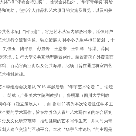
奖”和 “评委会特别奖” 。除现金奖励外，“华宇青年奖”将给
持和资助，包括个人作品和艺术项目的实施及展览，以及相关
共艺术项目“日行迹” ，将把艺术从室内解放出来，延伸到户
术进行交流和沟通。独立策展人 孙冬冬先生将担任策划 ，十
硕、刘佳玉、陆平原、彭显锋、王恩来、王郁洋、徐渠、薛问
特定环境，进行大型公共互动型装置创作。装置群落户外覆盖面
宾馆、百花谷商业街以及公共海滩。此项目旨在通过将室内艺
艺术接触途径。
季组委会决定从 2016 年起启动 〝华宇艺术论坛〞 。论坛
人）、胡斌（广州美术学院副教授）、鲁明军（四川大学副教
及孙冬冬（独立策展人） ，而 鲁明军 将为本次论坛担任学术主
家个案的学术写作，旨在培养华人青年艺术写作者的综合研究
术史及文化研究范畴，推动健康的艺术写作生态，并同时为青
策划人建立交流与互动平台。本次〝华宇艺术论坛〞的主题是