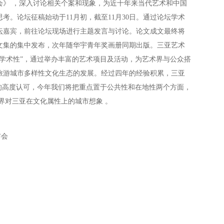
社会》 ，深入讨论相关个案和现象，为近十年来当代艺术和中国
考。论坛征稿始动于11月初，截至11月30日。通过论坛学术
坛嘉宾，前往论坛现场进行主题发言与讨论。论文成文最终将
文集的集中发布，次年随华宇青年奖画册同期出版。三亚艺术
和“学术性”，通过举办丰富的艺术项目及活动，为艺术界与公众搭
旅游城市多样性文化生态的发展。经过四年的经验积累，三亚
的高度认可，今年我们将把重点置于公共性和在地性两个方面，
界对三亚在文化属性上的城市想象 。
布会