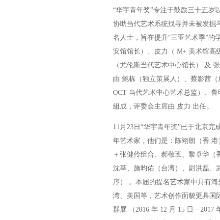
“华宇青年奖”专注于鼓励三十五岁
协助当代艺术系统找寻并未被发掘与
名人士，旨在提升“三亚艺术季”的学
安馆馆长）、皮力（ M+ 美术馆
（尤伦斯当代艺术中心馆长） 及 张
由 鲍栋（独立策展人）、蔡影茜（
OCT 当代艺术中心艺术总监）、
組成，评委会主席由 皮力 出任。
11月23日“华宇青年奖”已于北京
年艺术家，他们是：陈翊朗（香 
＋张健伶组合、郝敬班、黎卓华（
沈莘、施昀佑（台湾）、尉洪磊、
序） 。本届的提名艺术家中具有
湾、美国等，艺术创作面貌更具国
群展 （2016 年 12 月 15 日—