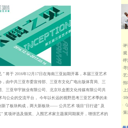
评
·
观
·
呼
·
寻
·
见 ” 将于 2016年12月17日在海南三亚如期开幕，本届三亚艺术
艺
·
办，由中共三亚市委宣传部、三亚市文化广电出版体育局、三
拍
·
团、三亚华宇旅业有限公司、北京玖盒图文化传媒有限公司共
上
·
1
艺术与公众的交流平台， 今年以长远的视野思考三亚艺术季的未
·
《
·
新了板块构成，两大新板块—— 公共艺术 项目“日行迹” 及
策
·
年奖” 奖项评选及颁奖、入围艺术家主题展同期展开，增强艺术的
最