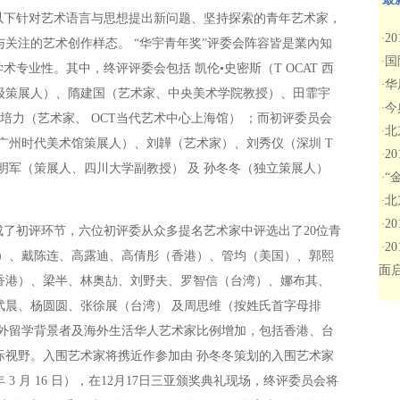
以下针对艺术语言与思想提出新问题、坚持探索的青年艺术家，
2
·
关注的艺术创作样态。 “华宇青年奖”评委会阵容皆是業內知
国
·
术专业性。其中，终评评委会包括 凯伦•史密斯（T OCAT 西
华
·
高级策展人）、隋建国（艺术家、中央美术学院教授）、田霏宇
今
·
培力（艺术家、 OCT当代艺术中心上海馆） ；而初评委员会
北
·
广州时代美术馆策展人）、刘韡（艺术家）、刘秀仪（深圳 T
2
·
鲁明军（策展人、四川大学副教授） 及 孙冬冬（独立策展人）
“
·
北
·
2
·
完成了初评环节，六位初评委从众多提名艺术家中评选出了20位青
2
·
港）、戴陈连、高露迪、高倩彤（香港）、管均（美国）、郭熙
面
香港）、梁半、林奥劼、刘野夫、罗智信（台湾）、娜布其、
武晨、杨圆圆、张徐展（台湾） 及周思维（按姓氏首字母排
海外留学背景者及海外生活华人艺术家比例增加，包括香港、台
际视野。入围艺术家将携近作参加由 孙冬冬策划的入围艺术家
2017 年 3 月 16 日），在12月17日三亚颁奖典礼现场，终评委员会将