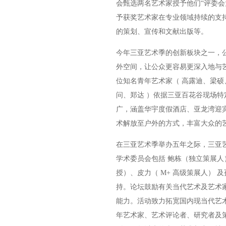
会甄选两名艺术家授予他们“评委会大
予获奖艺术家在专业领域持续的支
的策划、宣传和文献出版等。
今年三亚艺术季的创新板块之一，公
外空间，让公众更容易更深入地与艺
位知名青年艺术家（ 高露迪、梁
问、郑达 ）依据三亚百花谷现场
广，涵盖华宇度假酒店、亚龙湾迎
术解放至户外的方式，丰富大众的
在三亚艺术季举办五年之际，三亚艺术
学术委员会包括 鲍栋（独立策展
授）、皮力（ M+ 高级策展人） 
持。论坛鼓励有关当代艺术及艺术
能力。活动致力拓宽国内现当代艺
年艺术家、艺术评论者、研究者及