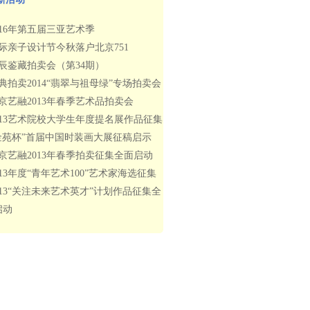
016年第五届三亚艺术季
际亲子设计节今秋落户北京751
辰鉴藏拍卖会（第34期）
典拍卖2014“翡翠与祖母绿”专场拍卖会
京艺融2013年春季艺术品拍卖会
013艺术院校大学生年度提名展作品征集
金苑杯”首届中国时装画大展征稿启示
京艺融2013年春季拍卖征集全面启动
013年度“青年艺术100”艺术家海选征集
013“关注未来艺术英才”计划作品征集全
启动