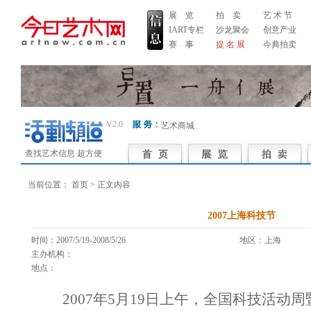
展 览
拍 卖
艺 术 节
IART专栏
沙龙聚会
创意产业
赛 事
提 名 展
今典拍卖
V2.0
艺术商城
查找艺术信息 超方便
当前位置：
首页
> 正文内容
2007上海科技节
时间：2007/5/19-2008/5/26
地区：上海 
主办机构：
地点：
2007年5月19日上午，全国科技活动