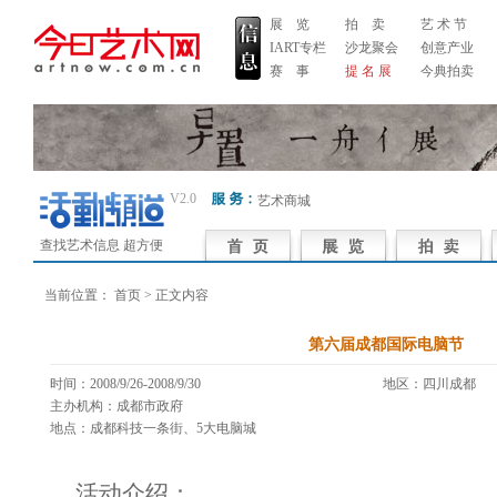
展 览
拍 卖
艺 术 节
IART专栏
沙龙聚会
创意产业
赛 事
提 名 展
今典拍卖
V2.0
艺术商城
查找艺术信息 超方便
当前位置：
首页
> 正文内容
第六届成都国际电脑节
时间：2008/9/26-2008/9/30
地区：四川成
主办机构：成都市政府
地点：成都科技一条街、5大电脑城
活动介绍：