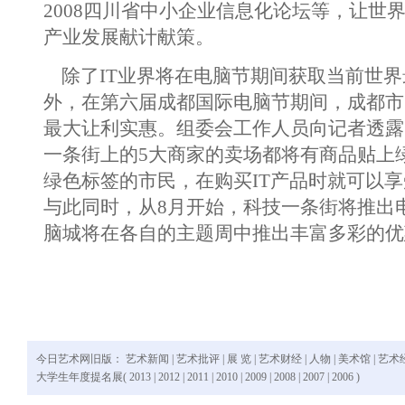
2008四川省中小企业信息化论坛等，让世界
产业发展献计献策。
除了IT业界将在电脑节期间获取当前世界
外，在第六届成都国际电脑节期间，成都市
最大让利实惠。组委会工作人员向记者透露
一条街上的5大商家的卖场都将有商品贴上
绿色标签的市民，在购买IT产品时就可以
与此同时，从8月开始，科技一条街将推出
脑城将在各自的主题周中推出丰富多彩的优
今日艺术网旧版：
艺术新闻
|
艺术批评
|
展 览
|
艺术财经
|
人物
|
美术馆
|
艺术
大学生年度提名展(
2013
|
2012
|
2011
|
2010
|
2009
|
2008
|
2007
|
2006
)