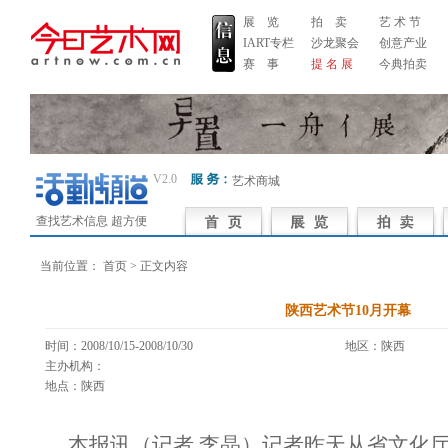
展 览
拍 卖
艺 术 节
IART专栏
沙龙聚会
创意产业
赛 事
提 名 展
今典拍卖
V2.0
艺术商城
查找艺术信息 超方便
当前位置：
首页
> 正文内容
陕西艺术节10月开幕
时间：2008/10/15-2008/10/30
地区：陕西 
主办机构：
地点：陕西
本报讯（记者 李晶）记者昨天从省文化厅