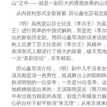
山”之中——就是一副巨大的透视效果的山
从内容到形式全新探索 田沁鑫化莎翁悲剧
《明》虽然是以莎士比亚《李尔王》为蓝
王》进行简单的中国式解构，而是把《李尔
出的新创历史剧。用田沁鑫导演的话来说就
构上沿袭了莎士比亚的《李尔王》风格外，
表演形式上都进行了很大的探索，破天荒地
一次“喜剧尝试”，非常精彩。
田沁鑫导演介绍，《明》剧中几乎没有女性
演员都是清一色男性，组成舞台上的阳刚阵
扮演明朝的一位皇帝，一共是16位皇帝。这
地精挑细选出来的：主演陈明昊在《两只狗
中有过相当精彩的表现，创造力和爆发力极
心的台柱子郝平扮演"朱元璋"；从南京请