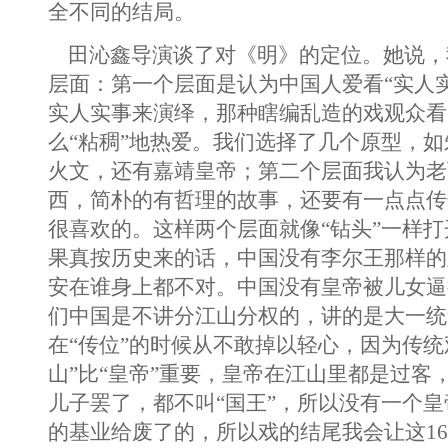
全不同的结局。
田沁鑫导演谈了对《明》的定位。她说，
层面：第一个层面是认为中国人爱看“实人
实人实事来演绎，那种瞎编乱造的戏观众看
么“粘稠”地热爱。我们选择了几个原型，
火文，还有嘉靖皇帝；第二个层面我认为老
西，简朴的有哲理的故事，还要有一点点传
很喜欢的。这样两个层面就像“钻头”一样
果真按历史来的话，中国没有李尔王那样的
安在谁身上都不对。中国没有皇帝被儿女逼
们中国是不讲分江山分权的，讲的是大一统
在“传位”的时候从不敢掉以轻心，因为传统
山”比“皇帝”重要，皇帝在江山里都是过客，
儿子罢了，都不叫“国王”，所以没有一个
的基业给废了的，所以戏的结尾我会让这16