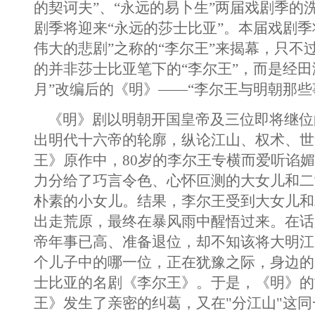
的契诃夫”、“永远的易卜生”两届戏剧季的
剧季将迎来“永远的莎士比亚”。本届戏剧季
伟大的悲剧”之称的“李尔王”来揭幕，只不
的并非莎士比亚笔下的“李尔王”，而是经田
月”改编后的《明》——“李尔王与明朝那些
《明》剧以明朝开国皇帝及三位即将继位
出明代十六帝的轮廓，纵论江山、权术、世
王》原作中，80岁的李尔王专横而爱听谄
力分给了巧言令色、心怀叵测的大女儿和二
朴素的小女儿。结果，李尔王受到大女儿和
出走荒原，最终在暴风雨中醒悟过来。在话
帝年事已高、准备退位，却不知该将大明江
个儿子中的哪一位，正在犹豫之际，身边的
士比亚的名剧《李尔王》。于是，《明》的
王》发生了亲密的纠葛，又在"分江山"这