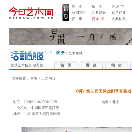
展 览
拍 卖
艺 术 节
IART专栏
沙龙聚会
创意产业
赛 事
提 名 展
今典拍卖
V2.0
艺术商城
查找艺术信息 超方便
当前位置：
首页
> 正文内容
《明》第三届国际戏剧季开幕戏
时间：2008/10/10-2008/10/15
地区：北京 
主办机构：中国国家话剧院等
地点：北京 国家大剧院戏剧场