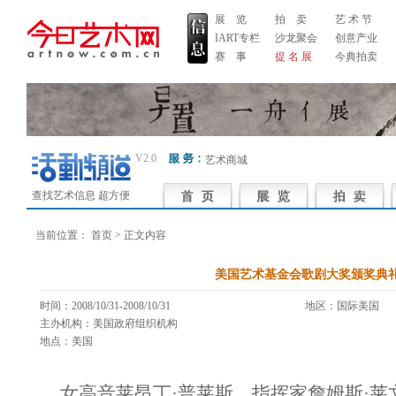
展 览
拍 卖
艺 术 节
IART专栏
沙龙聚会
创意产业
赛 事
提 名 展
今典拍卖
V2.0
艺术商城
查找艺术信息 超方便
当前位置：
首页
> 正文内容
美国艺术基金会歌剧大奖颁奖典
时间：2008/10/31-2008/10/31
地区：国际美
主办机构：美国政府组织机构
地点：美国
女高音莱昂丁·普莱斯、指挥家詹姆斯·莱