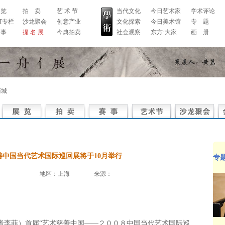
 览
拍 卖
艺 术 节
当代文化
今日艺术家
学术评论
RT专栏
沙龙聚会
创意产业
文化探索
今日美术馆
专 题
 事
提 名 展
今典拍卖
社会观察
东方·大家
画 册
商城
善中国当代艺术国际巡回展将于10月举行
专
地区：上海 来源：
李菲）首届“艺术慈善中国――２００８中国当代艺术国际巡