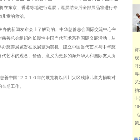
后将在东京、香港等地进行巡展，巡展结束后全部展品将进行专
病儿童的救治。
办的新闻发布会上了解到的。中华慈善总会国际交流中心主
华慈善总会组织的长期性中国当代艺术系列国际义展活动，从
举办慈善展览旨在以展览为契机，建立中国当代艺术与中华慈
评
·
当代艺术的观念、价值、意义为更多的海外华人和国际友人所
观
·
呼
·
寻
·
慈善中国”２０１０年的展览将以四川灾区残障儿童为捐助对
艺
·
的长期工作。
拍
·
上
·
1
·
《
·
策
·
最