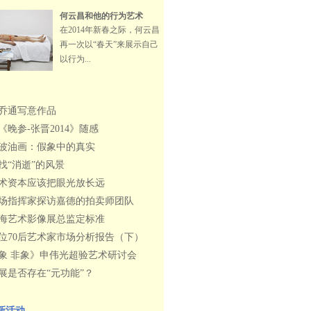
何云昌和他的行为艺术
在2014年新春之际，何云昌
再一次以“春天”来展示自己
以行为...
乔通写意作品
《晚参-张晋2014》随感
波油画：假象中的真实
找“消逝”的风景
术资本应该把眼光放长远
场指挥家探访嘉德的拍卖师团队
海艺术影像展总监定标准
0位70后艺术家市场分析报告（下）
象 非象》申伟光超验艺术研讨会
展是否存在“元功能”？
新活动