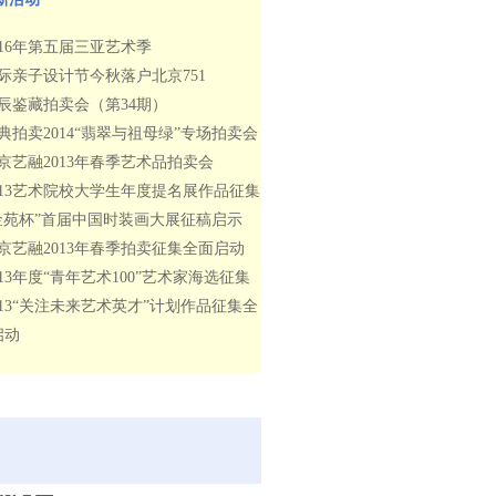
016年第五届三亚艺术季
际亲子设计节今秋落户北京751
辰鉴藏拍卖会（第34期）
典拍卖2014“翡翠与祖母绿”专场拍卖会
京艺融2013年春季艺术品拍卖会
013艺术院校大学生年度提名展作品征集
金苑杯”首届中国时装画大展征稿启示
京艺融2013年春季拍卖征集全面启动
013年度“青年艺术100”艺术家海选征集
013“关注未来艺术英才”计划作品征集全
启动