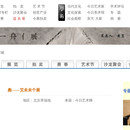
 览
拍 卖
艺 术 节
当代文化
今日艺术家
学术评论
RT专栏
沙龙聚会
创意产业
文化探索
今日美术馆
专 题
 事
提 名 展
今典拍卖
社会观察
东方·大家
画 册
商城
彪——艾未未个展
专
地区：北京草场地 来源：今日艺术网