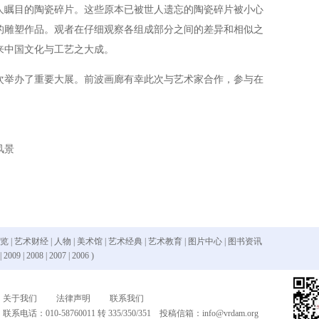
人瞩目的陶瓷碎片。这些原本已被世人遗忘的陶瓷碎片被小心
的雕塑作品。观者在仔细观察各组成部分之间的差异和相似之
来中国文化与工艺之大成。
举办了重要大展。前波画廊有幸此次与艺术家合作，参与在
风景
 览
|
艺术财经
|
人物
|
美术馆
|
艺术经典
|
艺术教育
|
图片中心
|
图书资讯
|
2009
|
2008
|
2007
|
2006
)
关于我们
法律声明
联系我们
联系电话：010-58760011 转 335/350/351 投稿信箱：
info@vrdam.org