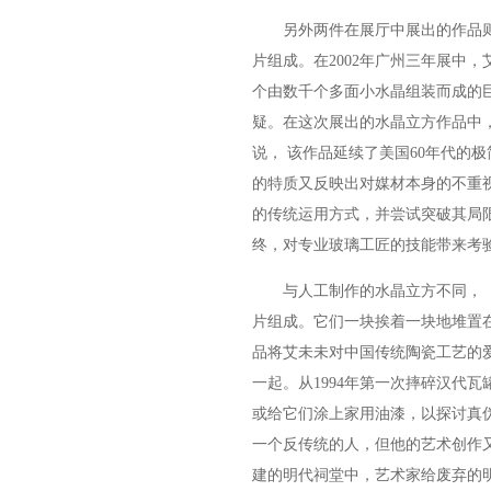
另外两件在展厅中展出的作品则截
片组成。在2002年广州三年展中
个由数千个多面小水晶组装而成的
疑。在这次展出的水晶立方作品中
说， 该作品延续了美国60年代的
的特质又反映出对媒材本身的不重
的传统运用方式，并尝试突破其局
终，对专业玻璃工匠的技能带来考
与人工制作的水晶立方不同，《彪
片组成。它们一块挨着一块地堆置
品将艾未未对中国传统陶瓷工艺的
一起。从1994年第一次摔碎汉代
或给它们涂上家用油漆，以探讨真
一个反传统的人，但他的艺术创作又
建的明代祠堂中，艺术家给废弃的