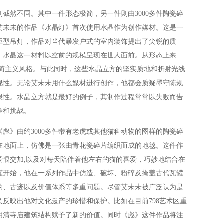
然不同。其中一件形态极简，另一件则由3000多件陶瓷碎
，艾未未的作品《水晶灯》首次使用水晶作为创作媒材。这是一
巨型吊灯，作品对当代暴发户式的室内装饰提出了尖锐的质
，水晶这一材料以空前的规模呈现在世人面前。从形态上来
极简主义风格。与此同时，这些水晶立方的坚实质地和折射光线
视性。无论艾未未用什么媒材进行创作，他都会质疑墨守陈规
限性。水晶立方就是最好的例子，其制作过程常常以失败而告
验和挑战。
》由约3000多件带有老虎或其他猫科动物的图样的陶瓷碎
在地面上，仿佛是一张由青花瓷碎片编织而成的地毯。这件作
爱恨交加,以及对每天陪伴着他左右的猫的喜爱，巧妙地结合在
瓦罐开始，他在一系列作品中仿造、破坏、粉碎及掩盖古代瓦罐
伪、古迹以及价值体系等多重问题。尽管艾未未被广泛认为是
反映出他对文化遗产的珍惜和保护。比如在目前798艺术区重
明清寺庙建筑结构赋予了新的价值。同时《彪》这件作品将注