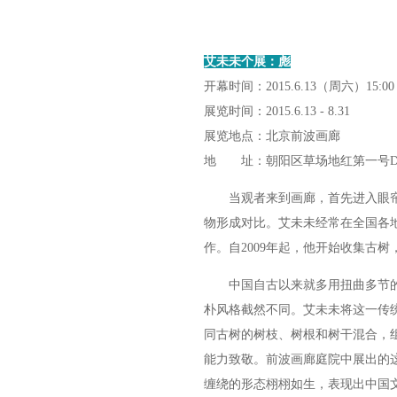
艾未未个展：彪
开幕时间：2015.6.13（周六）15:00
展览时间：2015.6.13 - 8.31
展览地点：北京前波画廊
地 址：朝阳区草场地红第一号
当观者来到画廊，首先进入眼帘
物形成对比。艾未未经常在全国各
作。自2009年起，他开始收集古
中国自古以来就多用扭曲多节的
朴风格截然不同。艾未未将这一传
同古树的树枝、树根和树干混合，
能力致敬。前波画廊庭院中展出的
缠绕的形态栩栩如生，表现出中国