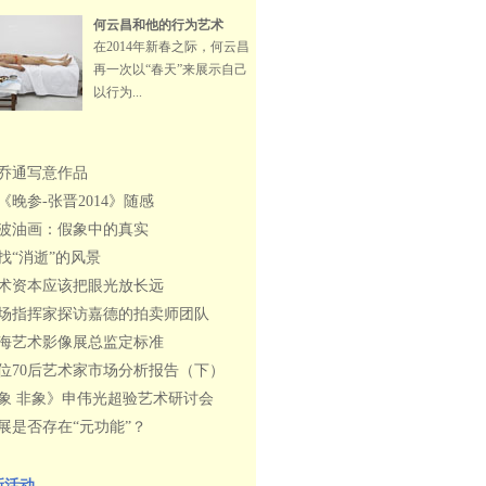
何云昌和他的行为艺术
在2014年新春之际，何云昌
再一次以“春天”来展示自己
以行为...
乔通写意作品
《晚参-张晋2014》随感
波油画：假象中的真实
找“消逝”的风景
术资本应该把眼光放长远
场指挥家探访嘉德的拍卖师团队
海艺术影像展总监定标准
0位70后艺术家市场分析报告（下）
象 非象》申伟光超验艺术研讨会
展是否存在“元功能”？
新活动