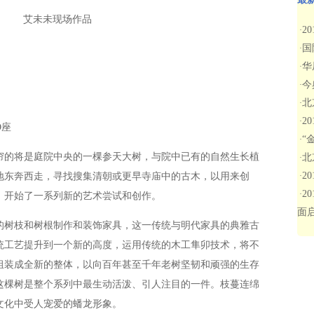
艾未未现场作品
2
·
国
·
华
·
今
·
北
·
2
·
D座
“
·
的将是庭院中央的一棵参天大树，与院中已有的自然生长植
北
·
2
地东奔西走，寻找搜集清朝或更早寺庙中的古木，以用来创
·
2
·
树，开始了一系列新的艺术尝试和创作。
面
树枝和树根制作和装饰家具，这一传统与明代家具的典雅古
统工艺提升到一个新的高度，运用传统的木工隼卯技术，将不
组装成全新的整体，以向百年甚至千年老树坚韧和顽强的生存
这棵树是整个系列中最生动活泼、引人注目的一件。枝蔓连绵
文化中受人宠爱的蟠龙形象。