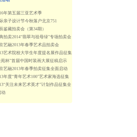
016年第五届三亚艺术季
际亲子设计节今秋落户北京751
辰鉴藏拍卖会（第34期）
典拍卖2014“翡翠与祖母绿”专场拍卖会
京艺融2013年春季艺术品拍卖会
013艺术院校大学生年度提名展作品征集
金苑杯”首届中国时装画大展征稿启示
京艺融2013年春季拍卖征集全面启动
013年度“青年艺术100”艺术家海选征集
013“关注未来艺术英才”计划作品征集全
启动