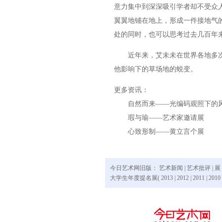
意力集中到深深吸引学者却不受众
翼翼地铺在地上，形成一件接地气
处的同时，也可以思考过去几百年
近年来，艾未未在世界各地多次
他影响下的草场地的蜕变。
更多资讯：
自然而来——光编码观照下的
瑕与瑜——艺术家邀请展
心致形制——黄立言个展
今日艺术网旧版：
艺术新闻
|
艺术批评
|
展
大学生年度提名展(
2013
|
2012
|
2011
|
2010