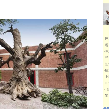
评
·
观
·
呼
·
寻
·
艺
·
拍
·
上
·
1
·
《
·
策
·
最