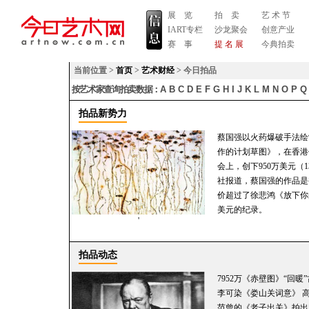
展 览
拍 卖
艺 术 节
IART专栏
沙龙聚会
创意产业
赛 事
提 名 展
今典拍卖
当前位置 >
首页
>
艺术财经
> 今日拍品
按艺术家查询拍卖数据：
A
B
C
D
E
F
G
H
I
J
K
L
M
N
O
P
Q
拍品新势力
蔡国强以火药爆破手法绘
作的计划草图》，在香港
会上，创下950万美元（
社报道，蔡国强的作品是
价超过了徐悲鸿《放下你
美元的纪录。
'
拍品动态
7952万《赤壁图》“回暖
李可染《娄山关词意》 高
范曾的《老子出关》拍出5