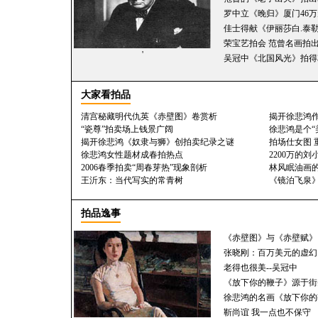
罗中立《晚归》厦门46
佳士得献《伊丽莎白.泰勒
荣宝艺拍会 范曾名画拍出5
'
吴冠中《北国风光》拍得3
大家看拍品
清宫秘藏明代仇英《赤壁图》卷赏析
揭开徐悲鸿
“瓷尊”拍卖场上钱景广阔
徐悲鸿是个“
揭开徐悲鸿《奴隶与狮》创拍卖纪录之谜
拍场仕女图 
徐悲鸿女性题材成春拍热点
2200万的
2006春季拍卖“周春芽热”现象剖析
林风眠油画
王沂东：当代写实的常青树
《镜泊飞泉
拍品逸事
《赤壁图》与《赤壁赋》
张晓刚：百万美元的虚幻
老得也很美--吴冠中
《放下你的鞭子》源于街
徐悲鸿的名画《放下你的
靳尚谊 我一点也不保守