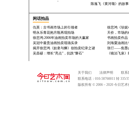
'
陈逸飞《黄河颂》的故事
闲话拍品
仇英：古书画市场上的引领者
徐悲鸿《珍妮
明永乐青花抱月瓶再现拍场
天价，市场的
徐悲鸿:2006年油画拍卖市场的大赢家
书画拍卖作品
吴冠中最贵油画拍卖现场实录
刘海粟油画比书
揭开徐悲鸿《奴隶与狮》创拍卖纪录之谜
张仃——焦墨
吴昌硕：增长“亮点”，抗跌“磐石”
《镜泊飞泉》
关于我们
法律声明
联系
联系电话：010-58760011 转 335
版权所有 © 2006－2020 今日艺