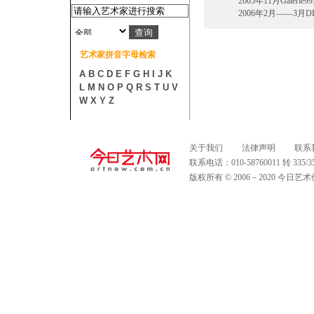
2005年11月Galerie99.“
2006年2月——3月D
艺术家拼音字母检索
A
B
C
D
E
F
G
H
I
J
K
L
M
N
O
P
Q
R
S
T
U
V
W
X
Y
Z
关于我们
法律声明
联系
联系电话：010-58760011 转 335
版权所有 © 2006－2020 今日艺