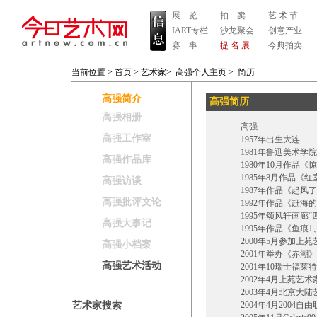
展 览
拍 卖
艺 术 节
IART专栏
沙龙聚会
创意产业
赛 事
提 名 展
今典拍卖
当前位置 >
首页
>
艺术家
>
高强个人主页
>
简历
高强简介
高强简历
高强相册
高强
高强工作室
1957年出生大连
1981年鲁迅美术学院
高强作品库
1980年10月作品《惊
1985年8月作品《红室
高强访谈
1987年作品《起风了》
高强批评文论
1992年作品《赶海的
1995年颂风轩画廊“四人
高强大事记
1995年作品《鱼痕1、
2000年5月参加上苑
高强小档案
2001年举办《赤潮》
高强艺术活动
2001年10瑞士福莱特
2002年4月上苑艺术
2003年4月北京大陆
艺术家搜索
2004年4月2004自