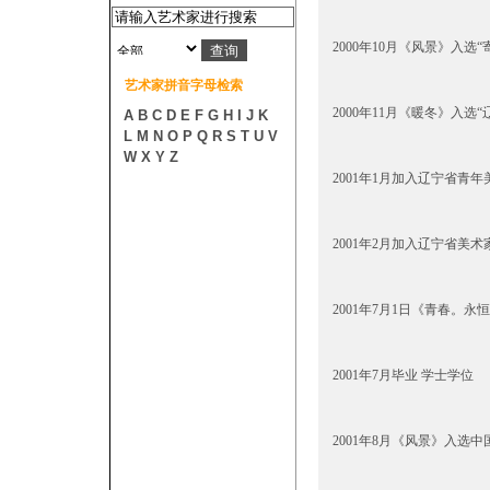
2000年10月《风景》入选
艺术家拼音字母检索
2000年11月《暖冬》入选
A
B
C
D
E
F
G
H
I
J
K
L
M
N
O
P
Q
R
S
T
U
V
W
X
Y
Z
2001年1月加入辽宁省青
2001年2月加入辽宁省美术
2001年7月1日《青春。
2001年7月毕业 学士学位
2001年8月《风景》入选