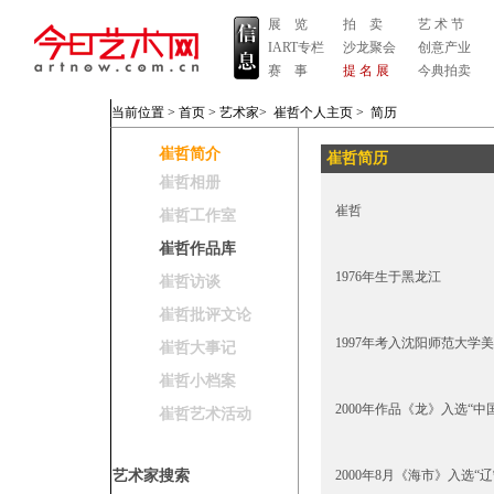
展 览
拍 卖
艺 术 节
IART专栏
沙龙聚会
创意产业
赛 事
提 名 展
今典拍卖
当前位置 >
首页
>
艺术家
>
崔哲个人主页
>
简历
崔哲简介
崔哲简历
崔哲相册
崔哲
崔哲工作室
崔哲作品库
1976年生于黑龙江
崔哲访谈
崔哲批评文论
1997年考入沈阳师范大学
崔哲大事记
崔哲小档案
2000年作品《龙》入选“
崔哲艺术活动
艺术家搜索
2000年8月《海市》入选