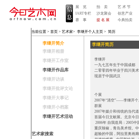
展 览
拍 卖
艺 术 节
IART专栏
沙龙聚会
创意产业
赛 事
提 名 展
今典拍卖
当前位置 >
首页
>
艺术家
>
李继开个人主页
>
简历
李继开简介
李继开简历
李继开相册
李继开
李继开工作室
一九七五年生于中国成都
李继开作品库
二零零四年毕业于四川美术
现居于中国武汉
李继开访谈
李继开批评文论
个展
李继开大事记
2007年“清空”——李继
群展
李继开小档案
2007年媒介和传统的当代
李继开艺术活动
首届今日文献展。北京今日
2006年 自我造局：20
重庆辣椒，青岛美术馆。中
艺术家搜索
超验的中国，阿拉里奥画廊