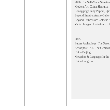
2006 The Self-Made Situation
Modern Art. China Shanghai
Chongqing Chilly Pepper, Qi
Beyond Empire, Arario Galler
Beyond Dimension: Chinese N
Varied Images: Invitation Ex
2005
Future Archeology: The Secon
Art of post-’70s: The Generat
China Beijing
Metaphor & Language: In the 
China Hangzhou