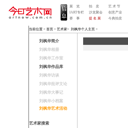
展 览
拍 卖
艺 术 节
IART专栏
沙龙聚会
创意产业
赛 事
提 名 展
今典拍卖
当前位置 >
首页
>
艺术家
>
刘枫华个人主页
>
刘枫华简介
刘枫华相册
刘枫华工作室
刘枫华作品库
刘枫华访谈
刘枫华批评文论
刘枫华大事记
刘枫华小档案
刘枫华艺术活动
艺术家搜索