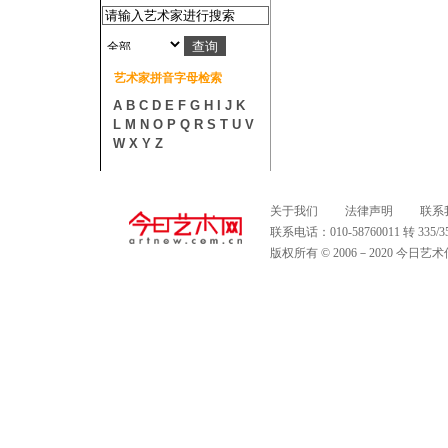
艺术家拼音字母检索
A
B
C
D
E
F
G
H
I
J
K
L
M
N
O
P
Q
R
S
T
U
V
W
X
Y
Z
关于我们
法律声明
联系
联系电话：010-58760011 转 335
版权所有 © 2006－2020 今日艺