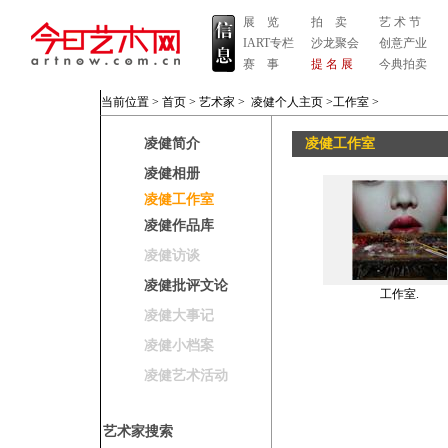
展 览
拍 卖
艺 术 节
IART专栏
沙龙聚会
创意产业
赛 事
提 名 展
今典拍卖
当前位置 >
首页
>
艺术家
>
凌健个人主页
>工作室
>
凌健简介
凌健工作室
凌健相册
凌健工作室
凌健作品库
凌健访谈
凌健批评文论
工作室.
凌健大事记
凌健小档案
凌健艺术活动
艺术家搜索