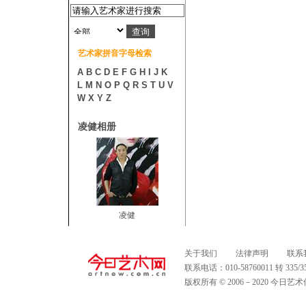
艺术家拼音字母检索
A
B
C
D
E
F
G
H
I
J
K
L
M
N
O
P
Q
R
S
T
U
V
W
X
Y
Z
凌健相册
凌健
关于我们
法律声明
联系
联系电话：010-58760011 转 335
版权所有 © 2006－2020 今日艺