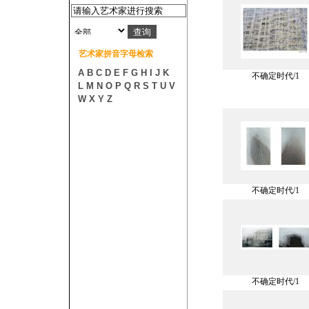
艺术家拼音字母检索
A
B
C
D
E
F
G
H
I
J
K
不确定时代/1
L
M
N
O
P
Q
R
S
T
U
V
W
X
Y
Z
不确定时代/1
不确定时代/1