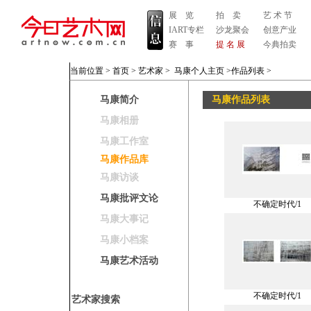
展 览
拍 卖
艺 术 节
IART专栏
沙龙聚会
创意产业
赛 事
提 名 展
今典拍卖
当前位置 >
首页
>
艺术家
>
马康个人主页
>作品列表
>
马康简介
马康作品列表
马康相册
马康工作室
马康作品库
马康访谈
马康批评文论
不确定时代/1
马康大事记
马康小档案
马康艺术活动
不确定时代/1
艺术家搜索