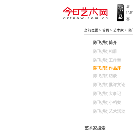
展
IA
赛
当前位置 >
首页
>
艺术家
>
陈
陈飞(鄂)简介
陈飞(鄂)相册
陈飞(鄂)工作室
陈飞(鄂)作品库
陈飞(鄂)访谈
陈飞(鄂)批评文论
陈飞(鄂)大事记
陈飞(鄂)小档案
陈飞(鄂)艺术活动
艺术家搜索