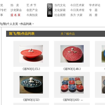
 览
拍 卖
艺 术 节
当代文化
今日艺术家
学术评论
RT专栏
沙龙聚会
创意产业
文化探索
今日美术馆
专 题
 事
提 名 展
今典拍卖
社会观察
东方·大家
画 册
飞(鄂)个人主页
>作品列表
>
陈飞(鄂)作品列表
共 7 幅作品
《浴NO[1].15-》
《浴NO[1].48-》
《
《浴NO[1].52》
《浴NO[1].63》--