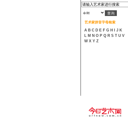
艺术家拼音字母检索
A
B
C
D
E
F
G
H
I
J
K
L
M
N
O
P
Q
R
S
T
U
V
W
X
Y
Z