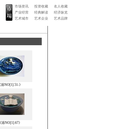
市场资讯
投资收藏
名人收藏
产业经营
经典解读
经济纵览
艺术城市
艺术企业
艺术品牌
浴NO[1].51-》
《浴NO[1].67》