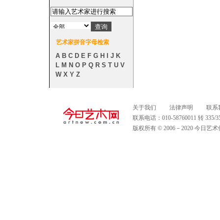
艺术家拼音字母检索
A
B
C
D
E
F
G
H
I
J
K
L
M
N
O
P
Q
R
S
T
U
V
W
X
Y
Z
关于我们
法律声明
联系
联系电话：010-58760011 转 335
版权所有 © 2006－2020 今日艺