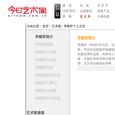
展 览
拍 卖
艺 术 节
IART专栏
沙龙聚会
创意产业
赛 事
提 名 展
今典拍卖
当前位置 >
首页
>
艺术家
>
李晓军个人主页
李晓军简介
李晓军简介
李晓军相册
李晓军, 1960年2月出
班。书法作品曾获庆祝建国
李晓军工作室
刻展优秀作品奖，世界华人
家，中国艺术研究院中国书
李晓军作品库
授，北京书法家协会理事，
李晓军访谈
李晓军批评文论
李晓军大事记
李晓军小档案
李晓军艺术活动
艺术家搜索