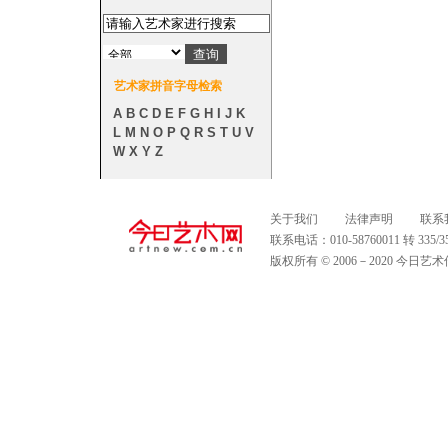
艺术家拼音字母检索
A
B
C
D
E
F
G
H
I
J
K
L
M
N
O
P
Q
R
S
T
U
V
W
X
Y
Z
关于我们
法律声明
联系
联系电话：010-58760011 转 335
版权所有 © 2006－2020 今日艺