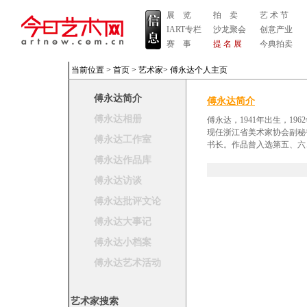
展 览
拍 卖
艺 术 节
IART专栏
沙龙聚会
创意产业
赛 事
提 名 展
今典拍卖
当前位置 >
首页
>
艺术家
>
傅永达个人主页
傅永达简介
傅永达简介
傅永达相册
傅永达，1941年出生，1
现任浙江省美术家协会副秘
傅永达工作室
书长。作品曾入选第五、六
傅永达作品库
傅永达访谈
傅永达批评文论
傅永达大事记
傅永达小档案
傅永达艺术活动
艺术家搜索