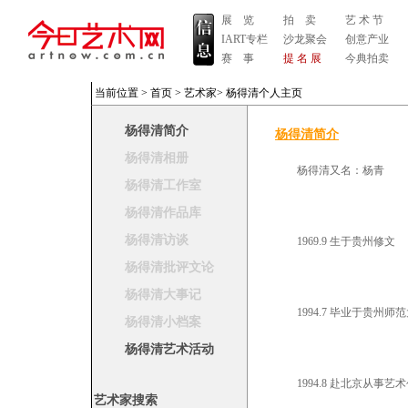
展 览
拍 卖
艺 术 节
IART专栏
沙龙聚会
创意产业
赛 事
提 名 展
今典拍卖
当前位置 >
首页
>
艺术家
>
杨得清个人主页
杨得清简介
杨得清简介
杨得清相册
杨得清又名：杨青
杨得清工作室
杨得清作品库
杨得清访谈
1969.9 生于贵州修文
杨得清批评文论
杨得清大事记
1994.7 毕业于贵州师
杨得清小档案
杨得清艺术活动
1994.8 赴北京从事艺
艺术家搜索