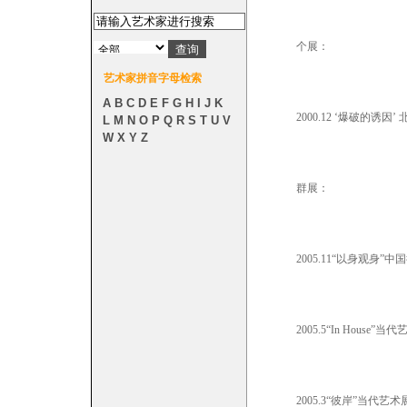
个展：
艺术家拼音字母检索
A
B
C
D
E
F
G
H
I
J
K
2000.12 ‘爆破的诱因’
L
M
N
O
P
Q
R
S
T
U
V
W
X
Y
Z
群展：
2005.11“以身观身”
2005.5“In House”当代
2005.3“彼岸”当代艺术展