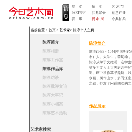
展 览
拍 卖
艺 术 节
IART专栏
沙龙聚会
创意产业
赛 事
提 名 展
今典拍卖
当前位置 >
首页
>
艺术家
>
陈淳个人主页
陈淳简介
陈淳简介
陈淳相册
陈淳(1483～1544)
市）人。太学生，善词翰，
陈淳工作室
陈淳从学于文徵明，在学生
材多为文人士大夫庭园中的
陈淳作品库
逸。画中常作草书题诗，以
陈淳访谈
水画，所作山水，多写江南
之致，抒发了闲适幽淡的文
陈淳批评文论
陈淳大事记
陈淳小档案
作品展示
陈淳艺术活动
艺术家搜索