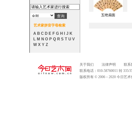
五绝扇面
艺术家拼音字母检索
A
B
C
D
E
F
G
H
I
J
K
L
M
N
O
P
Q
R
S
T
U
V
W
X
Y
Z
关于我们
法律声明
联系
联系电话：010-58760011 转 335
版权所有 © 2006－2020 今日艺