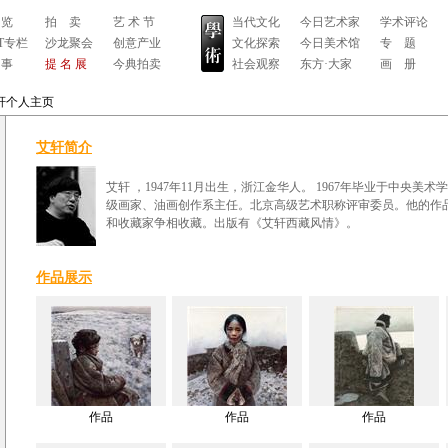
 览
拍 卖
艺 术 节
当代文化
今日艺术家
学术评论
RT专栏
沙龙聚会
创意产业
文化探索
今日美术馆
专 题
 事
提 名 展
今典拍卖
社会观察
东方·大家
画 册
轩个人主页
艾轩简介
艾轩 ，1947年11月出生，浙江金华人。 1967年毕业于中央美
级画家、油画创作系主任。北京高级艺术职称评审委员。他的作
和收藏家争相收藏。出版有《艾轩西藏风情》。
作品展示
作品
作品
作品