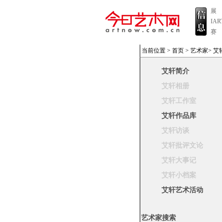
展
IA
赛
当前位置 >
首页
>
艺术家
>
艾
艾轩简介
艾轩相册
艾轩工作室
艾轩作品库
艾轩访谈
艾轩批评文论
艾轩大事记
艾轩小档案
艾轩艺术活动
艺术家搜索