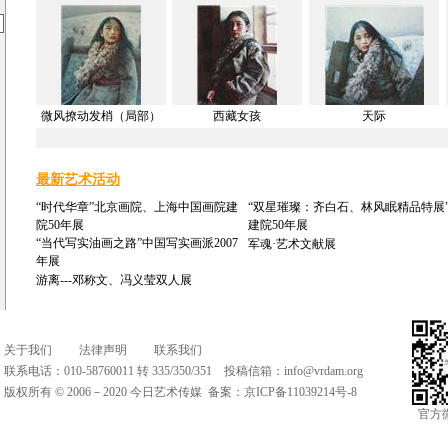
微风撩动发梢（局部）
西藏女孩
天际
最新艺术活动
“时代华章”北京画院、上海中国画院建
“双星璀璨：齐白石、林风眠精品特展
院50年展
建院50年展
“当代写实油画之路”中国写实画派2007
军魂·艺术文献展
年展
游离---邓称文、冯义莹双人展
关于我们
法律声明
联系我们
联系电话：010-58760011 转 335/350/351 投稿信箱：
info@vrdam.org
版权所有 © 2006－2020 今日艺术传媒 备案：
京ICP备11039214号-8
官方