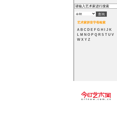
艺术家拼音字母检索
A
B
C
D
E
F
G
H
I
J
K
L
M
N
O
P
Q
R
S
T
U
V
W
X
Y
Z