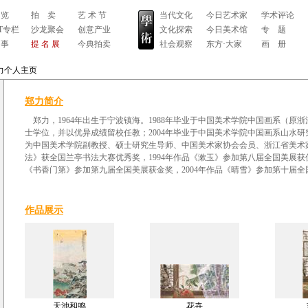
 览
拍 卖
艺 术 节
当代文化
今日艺术家
学术评论
RT专栏
沙龙聚会
创意产业
文化探索
今日美术馆
专 题
 事
提 名 展
今典拍卖
社会观察
东方·大家
画 册
力个人主页
郑力简介
郑力，1964年出生于宁波镇海。1988年毕业于中国美术学院中国画系（原
士学位，并以优异成绩留校任教；2004年毕业于中国美术学院中国画系山水
为中国美术学院副教授、硕士研究生导师、中国美术家协会会员、浙江省美术家
法》获全国兰亭书法大赛优秀奖，1994年作品《漱玉》参加第八届全国美展获优
《书香门第》参加第九届全国美展获金奖，2004年作品《晴雪》参加第十届全
作品展示
天池和鸣
花卉