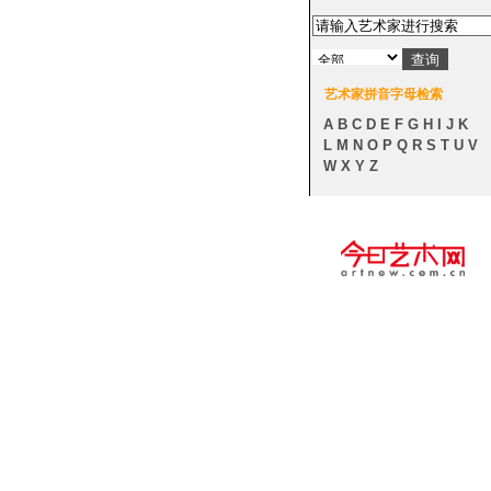
艺术家拼音字母检索
A
B
C
D
E
F
G
H
I
J
K
L
M
N
O
P
Q
R
S
T
U
V
W
X
Y
Z