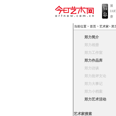
展
IA
赛
当前位置 >
首页
>
艺术家
>
郑
郑力简介
郑力相册
郑力工作室
郑力作品库
郑力访谈
郑力批评文论
郑力大事记
郑力小档案
郑力艺术活动
艺术家搜索