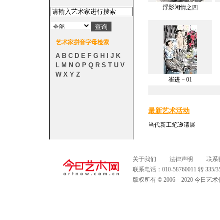
浮影闲情之四
艺术家拼音字母检索
A
B
C
D
E
F
G
H
I
J
K
L
M
N
O
P
Q
R
S
T
U
V
W
X
Y
Z
崔进－01
最新艺术活动
当代新工笔邀请展
关于我们
法律声明
联系
联系电话：010-58760011 转 335
版权所有 © 2006－2020 今日艺