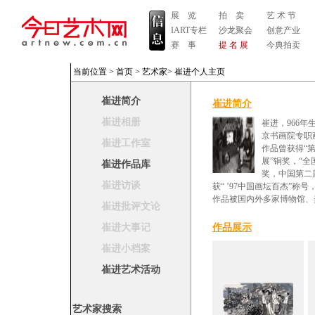
展 览
拍 卖
艺 术 节
IART专栏
沙龙聚会
创意产业
赛 事
提 名 展
今典拍卖
当前位置 >
首页
>
艺术家
>
崔进个人主页
崔进简介
崔进简介
崔进相册
崔进，966
京书画院专职
崔进工作室
作品曾获得“
展”铜奖，“
崔进作品库
奖，中国第二
崔进访谈
获“ ’97中国画坛百杰”
作品被国内外多家博物馆、
崔进批评文论
崔进大事记
作品展示
崔进小档案
崔进艺术活动
艺术家搜索