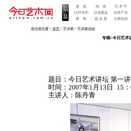
展 览
拍 卖
艺 术 节
IART专栏
沙龙聚会
创意产业
赛 事
提 名 展
今典拍卖
您当前位置 >
首页
>
艺术家
>
艺术家信息
专稿>今日艺术
题目：今日艺术讲坛 第一讲
时间：2007年1月13日 15：
主讲人：陈丹青