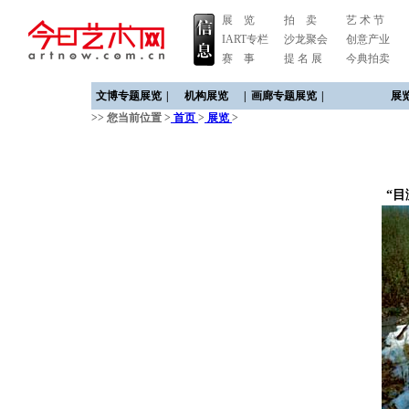
展 览
拍 卖
艺 术 节
IART专栏
沙龙聚会
创意产业
赛 事
提 名 展
今典拍卖
文博专题展览
|
机构展览
|
画廊专题展览
|
展
>> 您当前位置 >
首页
>
展览
>
“