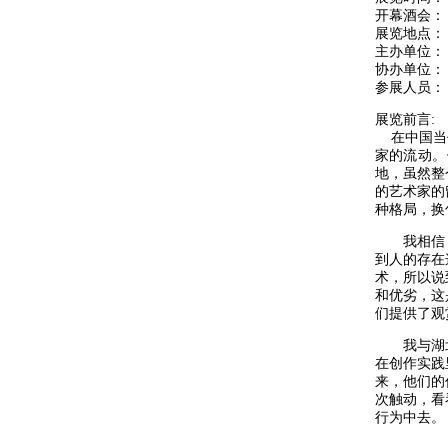
开幕酒会： 20
展览地点：
主办单位：
协办单位：
参展人员：
展览前言
在中国当代
家的流动。
地，虽然整
的艺术家的
种格局，换
我相信，
到人的存在
术，所以说
和优劣，这
们提供了观
我与湖北
在创作实践
来，他们的
次触动，看
行为中去。