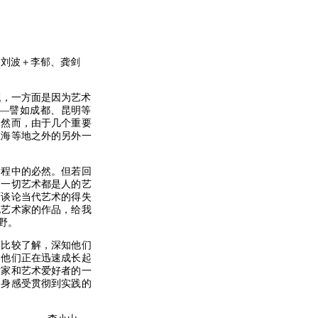
、刘波＋李郁、龚剑
，一方面是因为艺术
—譬如成都、昆明等
，然而，由于几个重要
上海等地之外的另外一
程中的必然。但若回
。一切艺术都是人的艺
面谈论当代艺术的得失
北艺术家的作品，给我
野。
比较了解，深知他们
，他们正在迅速成长起
术家和艺术爱好者的一
切身感受贯彻到实践的