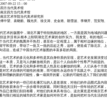
07-09-22 15：00
 四方当代美术馆
 南京四方当代美术馆
 南京艺术学院当代美术研究所
 傅中望、袁晓舫、魏光庆、徐文涛、史金淞、朗雪波、李继开、范安翔
:
艺术的版图中，湖北不属于特别热闹的地区，一方面是因为地域的问题
但这并没有从根本上削弱湖北艺术家的创作实力。我发觉，有的地区—
个当代艺术的氛围并不热烈，甚至在一定程度上，属于相对边缘的地位
留守和坚持，带动了一批又一批的后起之秀，这样，便造成了除北京、
句话说，造成了中国当代艺术版图的丰富多彩的局面。
当代艺术的多元化和多样性是其自身特质的呈现，是艺术史发展演变过
这一本质，又是与人的解放相关的，是以个人自由和个性尊严为前提的
到底，艺术的多元化和多样性是人性及社会解放的结果。人们从各个方
是对艺术自律的可能性的推测，而可能性永远存在于实践之中。正如湖
赏和理解的新的可能性，像一扇洞开的窗，让新的可能性进入了我们的视
艺术家中的一些已经名播艺坛的人是老朋友，对他们的作品图式及内容
里的收获来自于一步步艰辛的探索。同时我也关注到一些年轻的艺术家
作品已使我们刮目相看，对他们的未来具有信心。这次展览是对南京艺
看与我们相近的城市的艺术家是如何对待艺术，是如何把对当代生活的