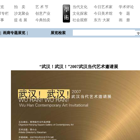
 览
拍 卖
艺 术 节
当代文化
今日艺术家
学术评论
RT专栏
沙龙聚会
创意产业
文化探索
今日美术馆
专 题
 事
提 名 展
今典拍卖
社会观察
东方·大家
画 册
|
画廊专题展览
|
展览检索
“武汉！武汉！”2007武汉当代艺术邀请展