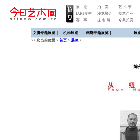
展 览
拍 卖
艺 术 节
IART专栏
沙龙聚会
创意产业
赛 事
提 名 展
今典拍卖
文博专题展览
|
机构展览
|
画廊专题展览
|
展
>> 您当前位置 >
首页
>
展览
>
陈