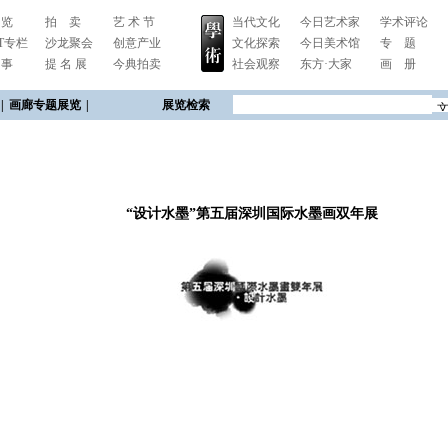
 览
拍 卖
艺 术 节
当代文化
今日艺术家
学术评论
RT专栏
沙龙聚会
创意产业
文化探索
今日美术馆
专 题
 事
提 名 展
今典拍卖
社会观察
东方·大家
画 册
|
画廊专题展览
|
展览检索
“设计水墨”第五届深圳国际水墨画双年展