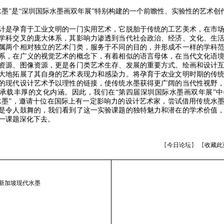
”是“深圳国际水墨画双年展”特别构建的一个前瞻性、实验性的艺术创
是孕育于工业文明的一门实用艺术，它脱胎于传统的工艺美术，在市场
学科交叉的庞大体系，其影响力渗透到当代社会政治、经济、文化、生
属两个相对独立的艺术门类，服务于不同的目的，并形成不一样的学科
系，在广义的视觉艺术的概念下，有着相似的语言母体，在当代文化语
资源、图像资源，更是各门类艺术生存、发展的重要方式。绘画和设计
大地拓展了其自身的艺术表现力和感染力。将孕育于农业文明时期的传
的现代设计艺术予以理性的链接，使传统水墨获得更广阔的当代性视野
承载丰厚的文化内涵。因此，我们在“第四届深圳国际水墨画双年展”
水墨”，邀请十位在国际上有一定影响力的设计艺术家，尝试借用传统水
是令人鼓舞的，我们看到了这一实验课题的独特魅力和潜在的学术价值
一课题深化下去。
【
今日论坛
】 【
收藏此
新加坡现代水墨