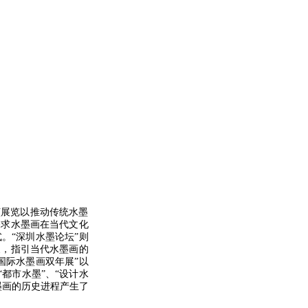
展览以推动传统水墨
探求水墨画在当代文化
。“深圳水墨论坛”则
展，指引当代水墨画的
圳国际水墨画双年展”以
“都市水墨”、“设计水
墨画的历史进程产生了