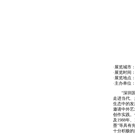
·展览城市：
·展览时间： 2
·展览地点
·主办单
“深圳国际
走进当代、
生态中的发
邀请中外艺
创作实践。十
及1988年
墨”等具有
十分积极的