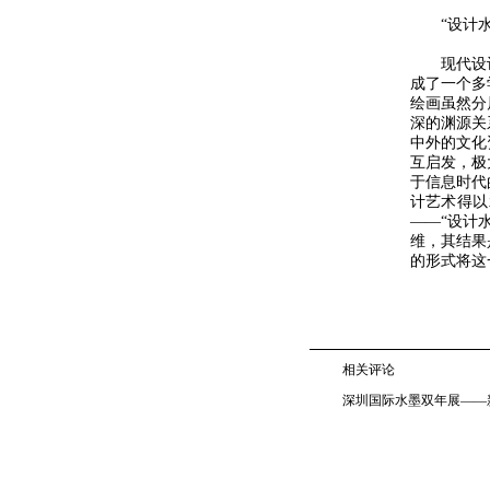
“设计水墨
现代设计
成了一个多
绘画虽然分
深的渊源关
中外的文化
互启发，极
于信息时代
计艺术得以
——“设计
维，其结果
的形式将这
相关评论
深圳国际水墨双年展——