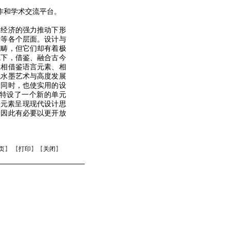
作和学术交流平台。
经济的强力推动下形
活等各个层面。设计与
范畴，但它们却有着极
境下，借鉴、融合古今
互相借鉴语言元素、相
统水墨艺术与高度发展
，同时，也使实用的设
中特设了一个新的单元
墨元素呈现现代设计思
，因此有必要以更开放
页
】 【
打印
】【
关闭
】