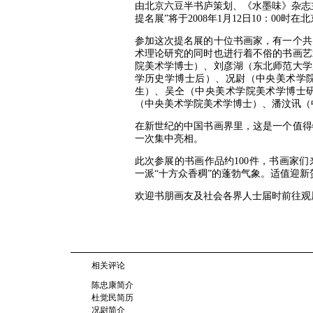
由北京六豆半书庐策划、《水墨味》杂志
提名展”将于2008年1月12日10：00
参加这次提名展的十位书画家，有一个共
术理论研究的同时也进行着不俗的书画艺
院美术学博士）、刘彦湖（东北师范大学
学历史学博士后）、况尉（中央美术学
生）、吴仝（中央美术学院美术学博士
（中央美术学院美术学博士）、潘汶讯（
在新世纪的中国书画界里，这是一个值得
一次集中亮相。
此次参展的书画作品约100件，书画家
一派“十方众香稠”的蓬勃气象。适值迎
欢迎书朋画友及社会各界人士届时前往观
相关评论
陈忠康简介
杜觉民简历
况尉简介