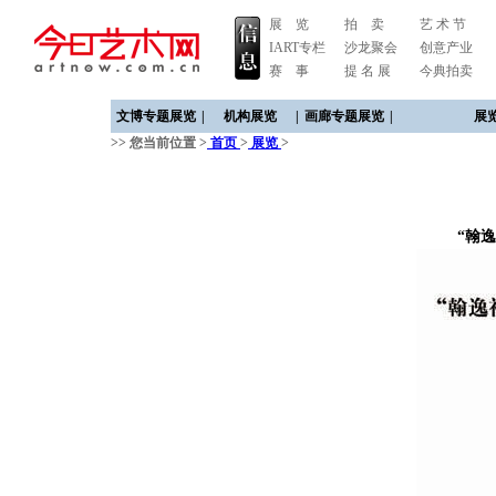
展 览
拍 卖
艺 术 节
IART专栏
沙龙聚会
创意产业
赛 事
提 名 展
今典拍卖
文博专题展览
|
机构展览
|
画廊专题展览
|
展
>> 您当前位置 >
首页
>
展览
>
“翰