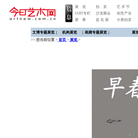
展 览
拍 卖
艺 术 节
IART专栏
沙龙聚会
创意产业
赛 事
提 名 展
今典拍卖
文博专题展览
|
机构展览
|
画廊专题展览
|
展
>> 您当前位置 >
首页
>
展览
>