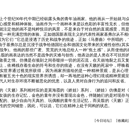
世纪90年代中期已经崭露头角的青年油画家。他的画从一开始就与众
心感受和精神体验。油画作为一个画种本来是以色彩的丰富性见长，但
就注定他的画不是纯粹悦目的风景，不是来自于对自然的直观感受，而
是一种充满悲情的体验。正如德国新表现主义的代表性画家基弗尔从不相
因为它们 “它总是浸透了历史和战争的痕迹，正如《马赛曲》中所唱的，
。由于基弗尔总是沉浸于战争给德国社会和德国文化带来的灾难性创伤(其
战争)。他画的那些广袤、荒芜的大地总给人一种“焦土感”，从而使他的
吴翦的画表达的当然不是战争的灾难与创伤，他表达的是人类在不可抗拒
敬畏之情。仿佛是在顷刻之间吞噬掉一切的泥石流，在天崩地裂之后又
上，依稀残存着生命的符号和生存的痕迹，在没有天籁的死寂中，呼唤
实世界通过视觉所获得，因为画家所描绘的是一种精神景观，是从心理
有被五光十色的现实世界所诱惑，却一再地把这种心理幻境或精神景观
代人对生存环境不断被恶化的忧患，以及人类对自身行为的追问和反省。
《天籁》系列相对应的是莫海霞的《娇娃》系列，《娇娃》仿佛是对《
女孩的生存记忆，金色的童年并没有显现出金色，伴随她们的是对现存
配的、缺少自由与天真的、玩偶般的童年生活记忆，而吴翦的《天籁》
性的空间铺垫，因此，可以说，它们在精神上处于同构的状态。
【
今日论坛
】 【
收藏此