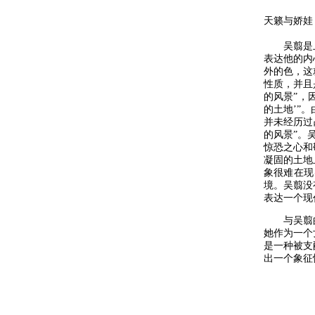
天籁与娇娃
吴翦是上个
表达他的内
外的色，这
性质，并且
的风景”，
的土地’”
并未经历过
的风景”。
惊恐之心和
凝固的土地
象很难在现
境。吴翦没
表达一个现
与吴翦的
她作为一个
是一种被支
出一个象征