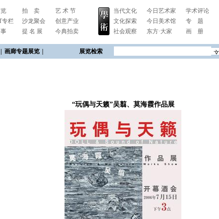
 览
拍 卖
艺 术 节
当代文化
今日艺术家
学术评论
RT专栏
沙龙聚会
创意产业
文化探索
今日美术馆
专 题
 事
提 名 展
今典拍卖
社会观察
东方·大家
画 册
|
画廊专题展览
|
展览检索
“玩偶与天籁”吴翦、莫海霞作品展