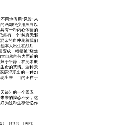
不同地借用“风景”来
他的画却很少用黑白以
是具有一种内心体验的
信能有一个“纯真无邪
‘混杂的血冲刷着我们
实他本人出生在战后，
画变成一幅幅被“烧焦
的大自然的伟力面前的
复归于平静，在泥浆般
着生命的悲情。这种景
深层浮现出的一种幻
呈现出来，目的正在于
天籁》的一个回应，
与未来的惶恐不安，这
正好为这种生存记忆作
页
】 【
打印
】【
关闭
】