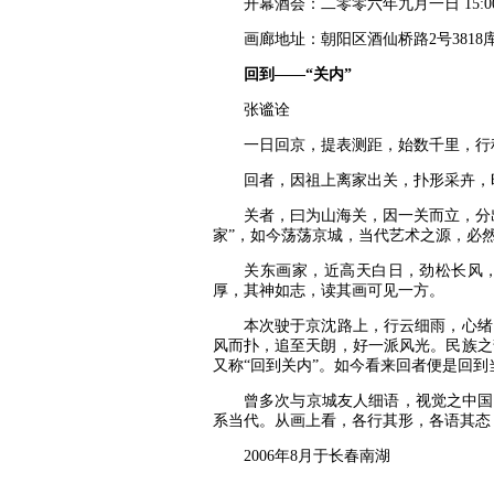
开幕酒会：二零零六年九月一日 15:00至
画廊地址：朝阳区酒仙桥路2号3818
回到——“关内”
张谧诠
一日回京，提表测距，始数千里，行程
回者，因祖上离家出关，扑形采卉，
关者，曰为山海关，因一关而立，分出
家”，如今荡荡京城，当代艺术之源，必
关东画家，近高天白日，劲松长风，
厚，其神如志，读其画可见一方。
本次驶于京沈路上，行云细雨，心绪另
风而扑，追至天朗，好一派风光。民族之
又称“回到关内”。如今看来回者便是回
曾多次与京城友人细语，视觉之中国，
系当代。从画上看，各行其形，各语其
2006年8月于长春南湖