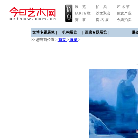
展 览
拍 卖
艺 术 节
IART专栏
沙龙聚会
创意产业
赛 事
提 名 展
今典拍卖
文博专题展览
|
机构展览
|
画廊专题展览
|
展
>> 您当前位置 >
首页
>
展览
>