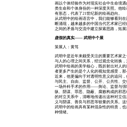
画以个体经验作为对现实社会中生命境遇
类生命和个体身份的一种深度关照。他绘
有形态，代表了21世纪新的绘画趋向。
从武明中的绘画语言中，我们能够看到在
断涌现，越来越多的中国当代艺术家已经
之间的矛盾与交流中建立探索思路，拓展
虚假的真实—— 武明中个展
策展人：黄笃
武明中是近年来颇受关注的重要艺术家之
与人的心理之间关系，经过观念化转换，
武明中绘画的美学核心，既折射出对人的
者更多产生的是个人化的视知觉感受，那
近来，他更偏向于对透明性意义的追问，
与民主、自由、监督、公开、公共性、交
一场外科手术的作用——舆论、监督与强
纵、阴谋、罪恶、隐蔽、腐败构成的邪恶
的对立关系中，清晰地传递出这种对立信
义与阴谋、善良与邪恶等较量的关系。这
武明中的绘画具有某种混杂性的特质，也
种情绪。