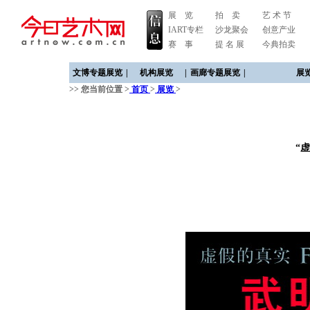
展 览
拍 卖
艺 术 节
IART专栏
沙龙聚会
创意产业
赛 事
提 名 展
今典拍卖
文博专题展览
|
机构展览
|
画廊专题展览
|
展
>> 您当前位置 >
首页
>
展览
>
“