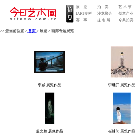
展 览
拍 卖
艺 术 节
IART专栏
沙龙聚会
创意产业
赛 事
提 名 展
今典拍卖
>> 您当前位置 >
首页
>
展览
>
画廊专题展览
李威 展览作品
李继开 展览作品
董文胜 展览作品
崔岫闻 展览作品