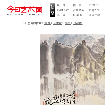
展 览
拍 卖
艺 术 节
IART专栏
沙龙聚会
创意产业
赛 事
提 名 展
今典拍卖
>> 您当前位置 >
首页
>
艺术家
>
邵宇
>
作品库