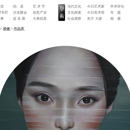
 览
拍 卖
艺 术 节
当代文化
今日艺术家
学术评论
RT专栏
沙龙聚会
创意产业
文化探索
今日美术馆
专 题
 事
提 名 展
今典拍卖
社会观察
东方·大家
画 册
>
凌健
>
作品库