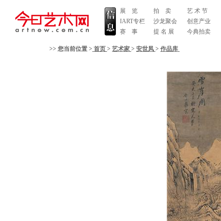
展 览
拍 卖
艺 术 节
IART专栏
沙龙聚会
创意产业
赛 事
提 名 展
今典拍卖
>> 您当前位置 >
首页
>
艺术家
>
安世凤
>
作品库