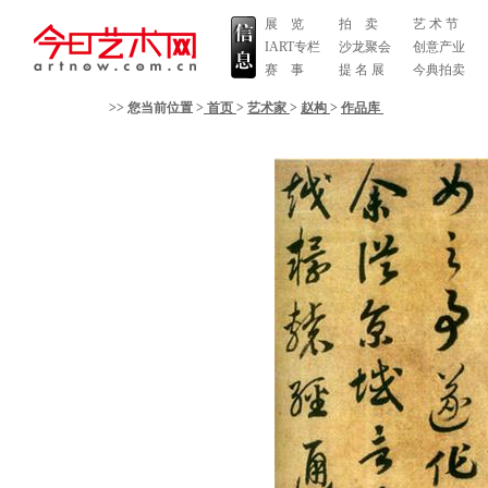
展 览
拍 卖
艺 术 节
IART专栏
沙龙聚会
创意产业
赛 事
提 名 展
今典拍卖
>> 您当前位置 >
首页
>
艺术家
>
赵构
>
作品库