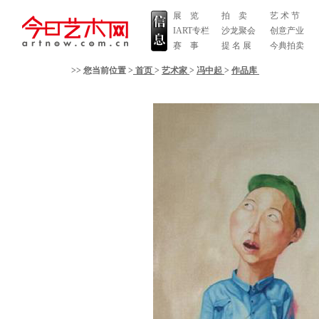
展 览
拍 卖
艺 术 节
IART专栏
沙龙聚会
创意产业
赛 事
提 名 展
今典拍卖
>> 您当前位置 >
首页
>
艺术家
>
冯中起
>
作品库