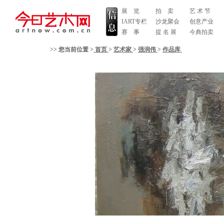
展 览
拍 卖
艺 术 节
IART专栏
沙龙聚会
创意产业
赛 事
提 名 展
今典拍卖
>> 您当前位置 >
首页
>
艺术家
>
强润伟
>
作品库