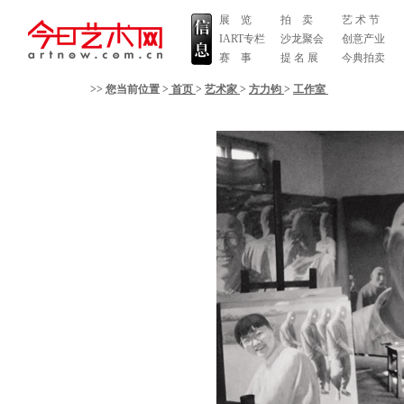
展 览
拍 卖
艺 术 节
IART专栏
沙龙聚会
创意产业
赛 事
提 名 展
今典拍卖
>> 您当前位置 >
首页
>
艺术家
>
方力钧
>
工作室