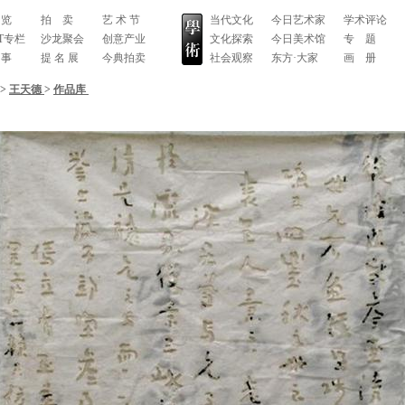
 览
拍 卖
艺 术 节
当代文化
今日艺术家
学术评论
RT专栏
沙龙聚会
创意产业
文化探索
今日美术馆
专 题
 事
提 名 展
今典拍卖
社会观察
东方·大家
画 册
>
王天德
>
作品库