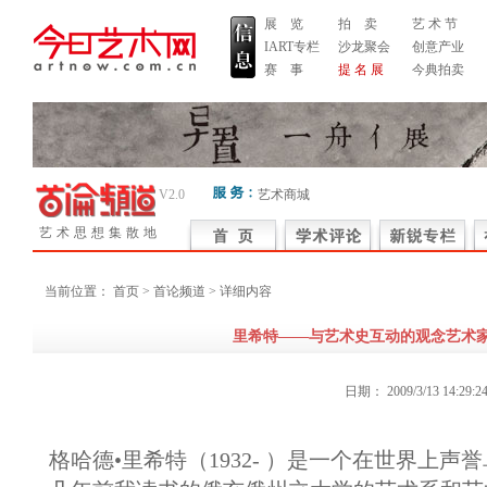
展 览
拍 卖
艺 术 节
IART专栏
沙龙聚会
创意产业
赛 事
提 名 展
今典拍卖
V2.0
艺术商城
艺术思想集散地
当前位置：
首页
> 首论频道 > 详细内容
里希特——与艺术史互动的观念艺术
日期：
2009/3/13 14:29:2
格哈德•里希特（1932- ）是一个在世界上声