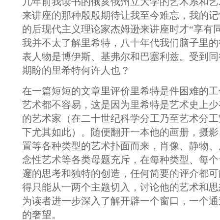
几年前我读书的俄亥俄州立大学的艺术系和艺
来讲座的那种殷殷期待让我至今难忘，我的记
的后现代主义理论家杰姆逊来讲座时才“享有
我并不太了解里希特，八十年代我们脑子里的
表人物是博伊斯、基弗尔和巴塞利兹。受到同
期盼的里希特何许人也？
在一篇短短的文章里评价里希特是件困难的工
艺术都不容易，这是因为里希特是艺术史上少
的艺术家（在二十世纪科学分工乃至艺术分工
下尤其如此）。随便翻开一本他的画册，摄影
置等各种类型的艺术扑面而来，肖像、静物、
念性艺术等各类母题充斥，在每种类型、每个
邃的思考和独特的创造，任何简要的评介都可
得只能从一两个主题切入，讨论他的艺术和思
为读者进一步深入了解开辟一个窗口，一个通
的奢望。