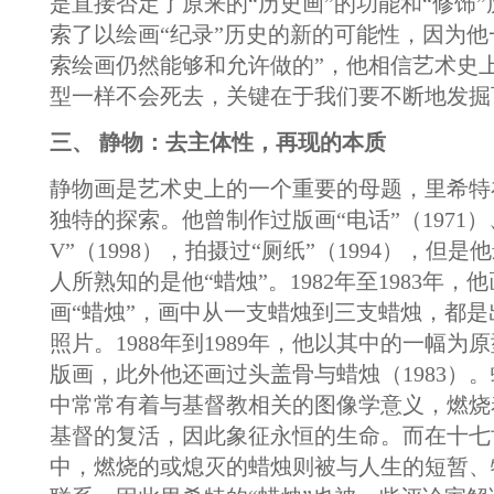
是直接否定了原来的“历史画”的功能和“修饰
索了以绘画“纪录”历史的新的可能性，因为他
索绘画仍然能够和允许做的”，他相信艺术史
型一样不会死去，关键在于我们要不断地发掘
三、 静物：去主体性，再现的本质
静物画是艺术史上的一个重要的母题，里希特
独特的探索。他曾制作过版画“电话”（1971）
V”（1998），拍摄过“厕纸”（1994），但
人所熟知的是他“蜡烛”。1982年至1983年
画“蜡烛”，画中从一支蜡烛到三支蜡烛，都
照片。1988年到1989年，他以其中的一幅为
版画，此外他还画过头盖骨与蜡烛（1983）
中常常有着与基督教相关的图像学意义，燃烧
基督的复活，因此象征永恒的生命。而在十七
中，燃烧的或熄灭的蜡烛则被与人生的短暂、