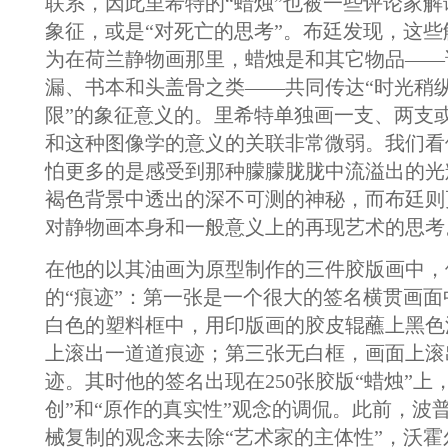
联系，因此里希特的“蜡烛”也被一些评论家解
象征，或是“对死亡的思考”。布廷发现，这
为在荷兰静物画那里，蜡烛是和其它物品——
漏、书本和头盖骨之类——共同传达“时光稍纵
限”的象征意义的。里希特单独画一支、两支
和这种图像学的意义的关联非常微弱。我们看
怕更多的是感受到那种朦朦胧胧中流溢出的光
褐色背景中透出的深不可测的神秘，而布廷则
对静物画本身和一般意义上的再现艺术的思考
在他的以其油画为原型制作的三件胶版画中，
的“痕迹”：第一张是一个很大的签名横贯画
白色的塑料框中，用印版画的胶皮辊蘸上黑色
上滚出一道道痕迹；第三张无白框，画面上滚
迹。其时他的签名出现在250张胶版“蜡烛”上
创”和“原作的真实性”观念的调侃。此前，波
械复制的观念来去除“艺术家的主体性”，沃