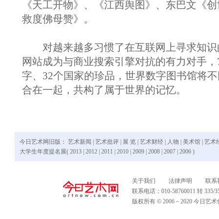
《天工开物》、《江西舆图》、东巴文《创
救度佛母赞》。
对越来越多习惯了在互联网上寻求知识
网站成为与商业搜索引擎对抗的有力对手，7
字、32个国家的珍品，世界数字图书馆将
合在一起，共构了属于世界的记忆。
今日艺术网旧版：
艺术新闻
|
艺术批评
|
展 览
|
艺术财经
|
人物
|
美术馆
|
艺术
大学生年度提名展(
2013
|
2012
|
2011
|
2010
|
2009
|
2008
|
2007
|
2006
)
关于我们
法律声明
联系
联系电话：010-58760011 转 335
版权所有 © 2006－2020 今日艺