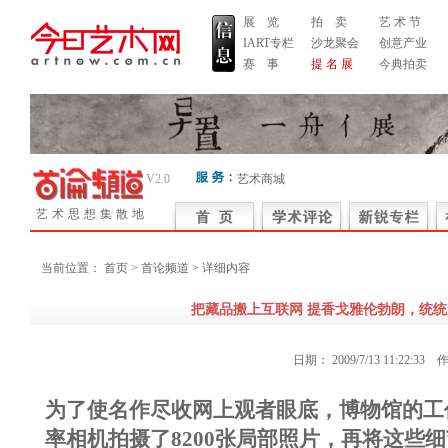
展 览
拍 卖
艺 术 节
IART专栏
沙龙聚会
创意产业
赛 事
提 名 展
今典拍卖
V2.0
艺术商城
艺术思想集散地
当前位置：
首页
> 首论频道 > 详细内容
把藏品搬上互联网 提香戈雅伦勃朗，统统
日期：
2009/7/13 11:22:33
作
为了使名作尽收网上观者眼底，博物馆的工
率相机拍摄了8200张局部照片，再将这些