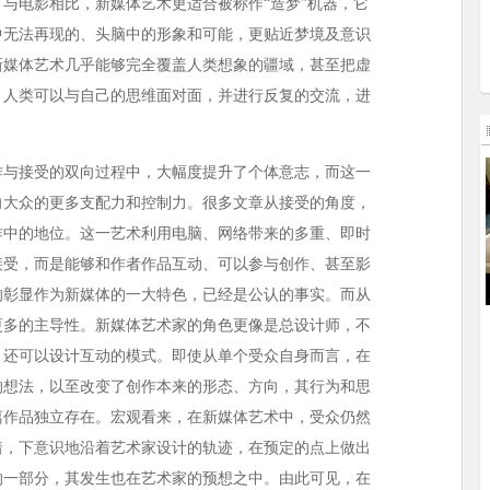
与电影相比，新媒体艺术更适合被称作“造梦”机器，它
中无法再现的、头脑中的形象和可能，更贴近梦境及意识
新媒体艺术几乎能够完全覆盖人类想象的疆域，甚至把虚
，人类可以与自己的思维面对面，并进行反复的交流，进
作与接受的双向过程中，大幅度提升了个体意志，而这一
向大众的更多支配力和控制力。很多文章从接受的角度，
作中的地位。这一艺术利用电脑、网络带来的多重、即时
接受，而是能够和作者作品互动、可以参与创作、甚至影
的彰显作为新媒体的一大特色，已经是公认的事实。而从
更多的主导性。新媒体艺术家的角色更像是总设计师，不
，还可以设计互动的模式。即使从单个受众自身而言，在
的想法，以至改变了创作本来的形态、方向，其行为和思
离作品独立存在。宏观看来，在新媒体艺术中，受众仍然
着，下意识地沿着艺术家设计的轨迹，在预定的点上做出
的一部分，其发生也在艺术家的预想之中。由此可见，在