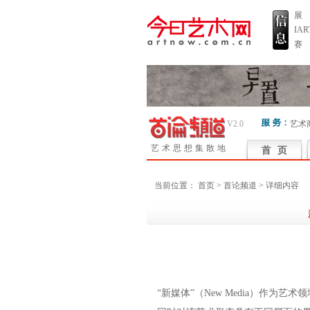
展
IA
赛
V2.0
艺术
艺术思想集散地
当前位置：
首页
> 首论频道 > 详细内容
“新媒体”（New Media）作为