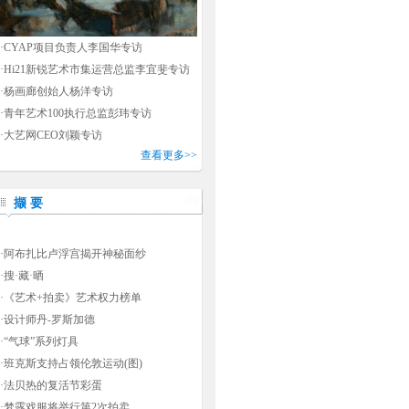
·
CYAP项目负责人李国华专访
·
Hi21新锐艺术市集运营总监李宜斐专访
·
杨画廊创始人杨洋专访
·
青年艺术100执行总监彭玮专访
·
大艺网CEO刘颖专访
查看更多>>
撷 要
·
阿布扎比卢浮宫揭开神秘面纱
·
搜·藏·晒
·
《艺术+拍卖》艺术权力榜单
·
设计师丹-罗斯加德
·
“气球”系列灯具
·
班克斯支持占领伦敦运动(图)
·
法贝热的复活节彩蛋
·
梦露戏服将举行第2次拍卖