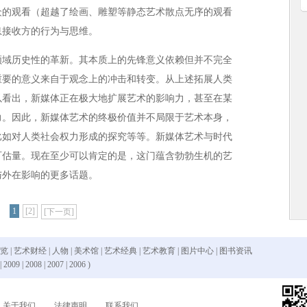
众的观看（超越了绘画、雕塑等静态艺术散点无序的观看
息接收方的行为与思维。
领域历史性的革新。其本质上的先锋意义依赖但并不完全
重要的意义来自于观念上的冲击和转变。从上述拓展人类
以看出，新媒体正在极大地扩展艺术的影响力，甚至在某
力。因此，新媒体艺术的终极价值并不局限于艺术本身，
比如对人类社会权力形成的探究等等。新媒体艺术与时代
可估量。现在至少可以肯定的是，这门蕴含勃勃生机的艺
与外在影响的更多话题。
1
[2]
[下一页]
 览
|
艺术财经
|
人物
|
美术馆
|
艺术经典
|
艺术教育
|
图片中心
|
图书资讯
|
2009
|
2008
|
2007
|
2006
)
关于我们
法律声明
联系我们