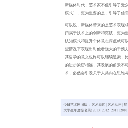
新媒体时代，艺术家不但引导了受
模式），更为重要的是，引导了信
可以说，新媒体带来的是艺术表现
归属于技术上的创新和突破，更为
认知模式和提升个体意志两点就可
些情况下表现出对他者强大的干预
其哲学的意义也许可以继续追索，
的进步紧密相连，其发展的前景不
术，必然会引发关于人类内在思维
今日艺术网旧版：
艺术新闻
|
艺术批评
|
展
大学生年度提名展(
2013
|
2012
|
2011
|
2010