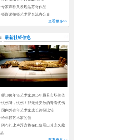
·
专家声称又发现达芬奇作品
·
摄影师拍摄艺术界名流办公桌
查看更多>>
最新社经信息
·
哪10位年轻艺术家2015年最具市场价值
·
忧伤呀，忧伤！那无处安放的青春忧伤
·
国内外青年艺术家成长路径比较
·
给年轻艺术家的信
·
阿布扎比卢浮宫将在巴黎展出其永久藏
品
查看更多>>