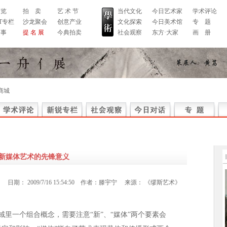
 览
拍 卖
艺 术 节
当代文化
今日艺术家
学术评论
RT专栏
沙龙聚会
创意产业
文化探索
今日美术馆
专 题
 事
提 名 展
今典拍卖
社会观察
东方·大家
画 册
商城
新媒体艺术的先锋意义
日期：
2009/7/16 15:54:50
作者：
滕宇宁
来源：
《缪斯艺术》
艺术领域里一个组合概念，需要注意“新”、“媒体”两个要素会