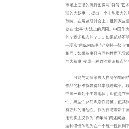
市场上泛滥的流行图像与“符号”艺
理的大叙事”，提出一个非常宏大的
范畴。在展览研讨会上，批评家皮道
览在“叙事”方法上的局限。中国作
的？意识形态的？……如果范畴不明
—现实”的纵向结构与“乡村—都市
相同，如果叙事只有同构性而无异质
的大叙事”变成一种政治意识形态的
可能与两位策展人自身的知识结
作品的标准就显得非常顺理成章。
中国一直处于主导地位，即使是在
性、典型性及易识别性特征，使其很
有强烈的排他性。作为伴随着新中
用现实主义作为“双年展”阐述问题
这种谨慎体现为在一个统一性原则