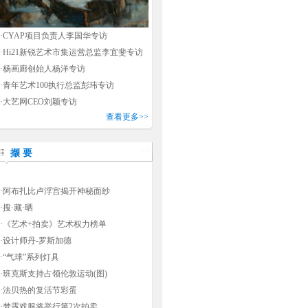
·
CYAP项目负责人李国华专访
·
Hi21新锐艺术市集运营总监李宜斐专访
·
杨画廊创始人杨洋专访
·
青年艺术100执行总监彭玮专访
·
大艺网CEO刘颖专访
查看更多>>
撷 要
·
阿布扎比卢浮宫揭开神秘面纱
·
搜·藏·晒
·
《艺术+拍卖》艺术权力榜单
·
设计师丹-罗斯加德
·
“气球”系列灯具
·
班克斯支持占领伦敦运动(图)
·
法贝热的复活节彩蛋
·
梦露戏服将举行第2次拍卖