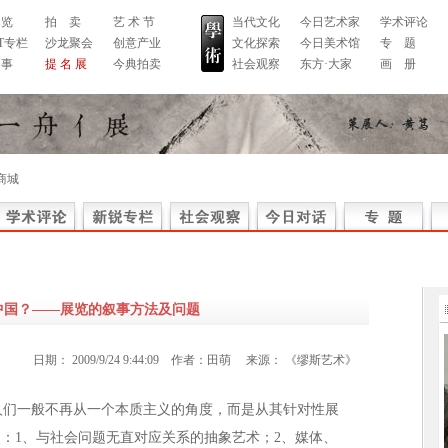
 览
拍 卖
艺 术 节
当代文化
今日艺术家
学术评论
RT专栏
沙龙聚会
创意产业
文化探索
今日美术馆
专 题
 事
提 名 展
今典拍卖
社会观察
东方·大家
画 册
商城
中国？——展览的叙事方法及问题
日期：
2009/9/24 9:44:09
作者：
田萌
来源：
《缪斯艺术》
人们一般不再从一个本质主义的角度，而是从其针对性展
点：1、与社会问题无直对应关系的抽象艺术；2、媒体、