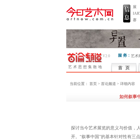
展
IA
赛
V2.0
艺术
艺术思想集散地
当前位置：
首页
> 首论频道 > 详细内容
如何叙事
探讨当今艺术展览的意义与价值，
开。“叙事中国”的基本针对性有三