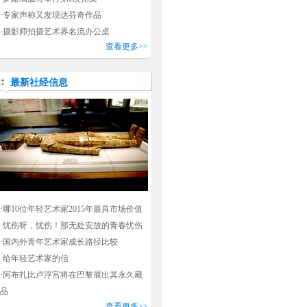
·
专家声称又发现达芬奇作品
·
摄影师拍摄艺术界名流办公桌
查看更多>>
最新社经信息
·
哪10位年轻艺术家2015年最具市场价值
·
忧伤呀，忧伤！那无处安放的青春忧伤
·
国内外青年艺术家成长路径比较
·
给年轻艺术家的信
·
阿布扎比卢浮宫将在巴黎展出其永久藏
品
查看更多>>