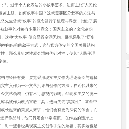
术；3、过于个人化表达的小叙事艺术。进而主张“人民伦
展览主题。如何叙事中国？这就需要区分叙事的方法与
坚先生曾就“叙事”的概念进行了梳理与界定，指出了展
为被叙事的对象有多重的意义：国家主义的？文化身份
，这种“大叙事”便会显得空洞无物。展览采取了“历史
”的横向结构的叙事方式，这与官方体制的全国美展结构
性，那么其针对性就会滑向伪针对性，使其“人民伦理
变体。
构与经验有关，展览采用现实主义作为理论基础与选择
现实主义作为一种文艺批评与创作的方法，在近代以来的
当今文艺领域，仍有不可忽视的影响。然现实主义的统一
容易被作为政治宣教工具，进而失去“真实性”，甚至带
国成长起来的策展人来讲，他们会有更为深切的体会，而
、选择作品时，他们肯定会非常谨慎。在作品的选择上，
下，对一些非经典现实主义创作手法的兼容，其实这也是