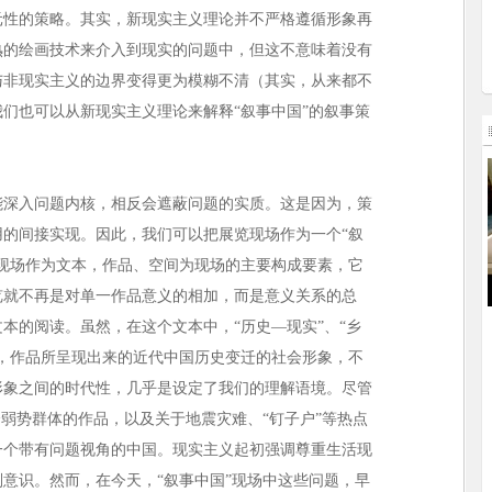
元性的策略。其实，新现实主义理论并不严格遵循形象再
熟的绘画技术来介入到现实的问题中，但这不意味着没有
与非现实主义的边界变得更为模糊不清（其实，从来都不
们也可以从新现实主义理论来解释“叙事中国”的叙事策
深入问题内核，相反会遮蔽问题的实质。这是因为，策
的间接实现。因此，我们可以把展览现场作为一个“叙
现场作为文本，作品、空间为现场的主要构成要素，它
览就不再是对单一作品意义的相加，而是意义关系的总
本的阅读。虽然，在这个文本中，“历史—现实”、“乡
，作品所呈现出来的近代中国历史变迁的社会形象，不
形象之间的时代性，几乎是设定了我们的理解语境。尽管
会弱势群体的作品，以及关于地震灾难、“钉子户”等热点
一个带有问题视角的中国。现实主义起初强调尊重生活现
意识。然而，在今天，“叙事中国”现场中这些问题，早