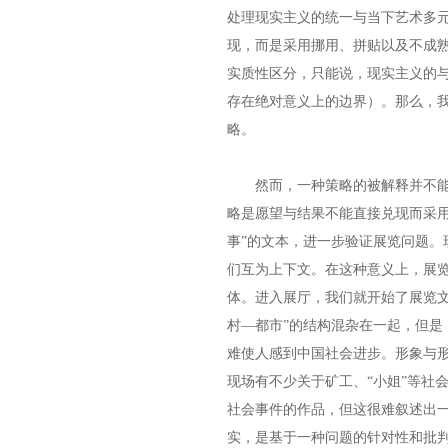
处理现实主义的统一与当下艺术多
现，而是采用挪用、拼贴以及不成
实质性区分，只能说，现实主义的
存在绝对意义上的边界）。那么，我
略。
然而，一种策略的被解释并不能
略是愿望与结果不能直接兑现而采用
事”的文本，进一步验证展览问题。
们互为上下文。在这种意义上，展
体。进入展厅，我们就开始了展览文
村—都市”的结构混杂在一起，但是
难使人感到中国社会进步。形象与
现场有不少关于矿工、“小姐”等社
社会事件的作品，但这很难叙述出
实，是基于一种问题的针对性和批判