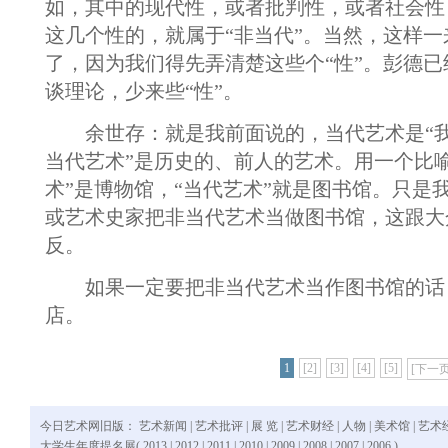
如，其中的现代性，或者批判性，或者社会性
这几个性的，就属于“非当代”。当然，这样
了，因为我们得先弄清楚这些个“性”。彭德
谈理论，少来些“性”。
余世存：就是我前面说的，当代艺术是“我
当代艺术”是历史的、前人的艺术。用一个比喻
术”是博物馆，“当代艺术”就是图书馆。只是
或艺术史家把非当代艺术当做图书馆，这跟大
反。
如果一定要把非当代艺术当作图书馆的话
店。
1
[2]
[3]
[4]
[5]
[下一页
今日艺术网旧版：
艺术新闻
|
艺术批评
|
展 览
|
艺术财经
|
人物
|
美术馆
|
艺术
大学生年度提名展(
2013
|
2012
|
2011
|
2010
|
2009
|
2008
|
2007
|
2006
)