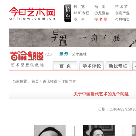
展 览
拍 卖
艺 术 节
IART专栏
沙龙聚会
创意产业
赛 事
提 名 展
今典拍卖
V2.0
艺术商城
艺术思想集散地
当前位置：
首页
> 首论频道 > 详细内容
关于中国当代艺术的九个问题
日期：
2010/6/22 9:58:2