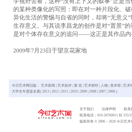
学视野去看，这种“没有上下文的叙事”正是
的某种类像化的写照：即在对一种片段化、破
异化生活的警惕与自省的同时，却将“无意义
生存意义。与其说李昌龙的创作是对“置景”
是对个体存在意义的追问——这正是其作品内
2009年7月23日于望京花家地
今日艺术网旧版：
艺术新闻
|
艺术批评
|
展 览
|
艺术财经
|
人物
|
美术馆
|
艺术
大学生年度提名展(
2013
|
2012
|
2011
|
2010
|
2009
|
2008
|
2007
|
2006
)
关于我们
法律声明
联系
联系电话：010-58760011 转 335
版权所有 © 2006－2020 今日艺