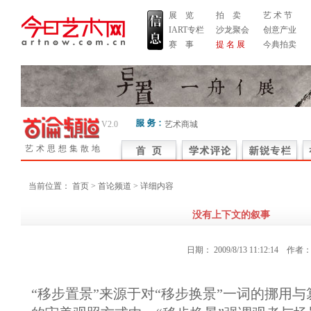
展 览
拍 卖
艺 术 节
IART专栏
沙龙聚会
创意产业
赛 事
提 名 展
今典拍卖
V2.0
艺术商城
艺术思想集散地
当前位置：
首页
> 首论频道 > 详细内容
没有上下文的叙事
日期：
2009/8/13 11:12:14
作者
“移步置景”来源于对“移步换景”一词的挪用