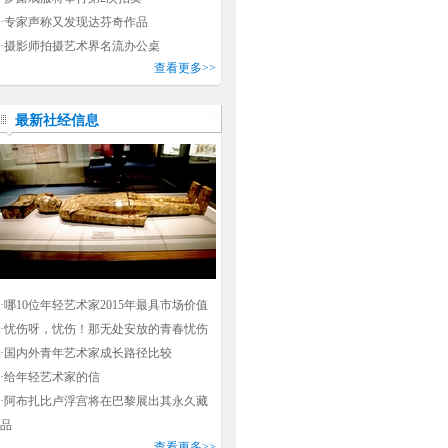
·
专家声称又发现达芬奇作品
·
摄影师拍摄艺术界名流办公桌
查看更多>>
最新社经信息
·
哪10位年轻艺术家2015年最具市场价值
·
忧伤呀，忧伤！那无处安放的青春忧伤
·
国内外青年艺术家成长路径比较
·
给年轻艺术家的信
·
阿布扎比卢浮宫将在巴黎展出其永久藏
品
查看更多>>