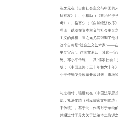
崔之元在《自由社会主义与中国的
所有权》）、小穆勒（《政治经济
考》）、格塞尔（《自然经济秩序
理论，试图在资本主义与社会主义
主义的鼻祖，崔之元尤其强调了他
这个自称是“社会主义艺术家”——
主义宣言”。作者亦承认，其这一宣
统、邓小平传统——及“儒家社会主义
版；《中国道路：三十年和六十年》
小平传统便是改革开放以来，市场
与之相对，强世功在《中国法学思想
统：礼法传统（对应儒家文明传统
平传统）。基于此，作者对于单纯的
并通过对于苏力关于法治本土资源之