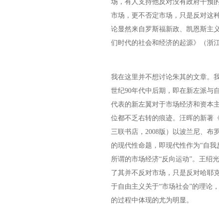
场，有人支持他反对没有政府干预
市场，更不否定市场，只是反对这
论显然来自罗斯福新政、凯恩斯主义
们时代的社会和经济的起源》（浙江
我在这里并不想讨论朱其的文章。
世纪90年代中后期，即在新左派与
代表的新左翼对于市场经济和资本
位都不乏右转的痕迹。汪晖的新著《
三联书店，2008版）以波兰尼、
的现代性命题，即现代性作为“自我
所谓的市场经济“反向运动”。王绍光
了其并不反对市场，只是反对哈耶
于自由主义关于“市场社会”的理论
的过程中体现的尤为明显。