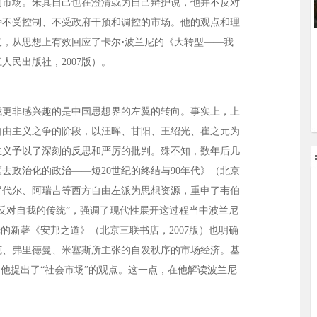
的市场。朱其自己也在澄清或为自己辩护说，他并不反对
种不受控制、不受政府干预和调控的市场。他的观点和理
，从思想上有效回应了卡尔•波兰尼的《大转型——我
人民出版社，2007版）。
我更非感兴趣的是中国思想界的左翼的转向。事实上，上
自由主义之争的阶段，以汪晖、甘阳、王绍光、崔之元为
主义予以了深刻的反思和严厉的批判。殊不知，数年后几
去政治化的政治——短20世纪的终结与90年代》（北京
布罗代尔、阿瑞吉等西方自由左派为思想资源，重申了韦伯
反对自我的传统”，强调了现代性展开这过程当中波兰尼
的新著《安邦之道》（北京三联书店，2007版）也明确
克、弗里德曼、米塞斯所主张的自发秩序的市场经济。基
，他提出了“社会市场”的观点。这一点，在他解读波兰尼