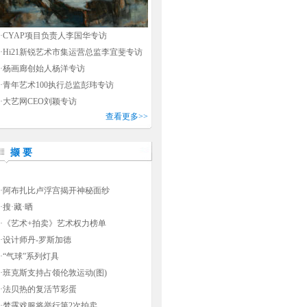
·
CYAP项目负责人李国华专访
·
Hi21新锐艺术市集运营总监李宜斐专访
·
杨画廊创始人杨洋专访
·
青年艺术100执行总监彭玮专访
·
大艺网CEO刘颖专访
查看更多>>
撷 要
·
阿布扎比卢浮宫揭开神秘面纱
·
搜·藏·晒
·
《艺术+拍卖》艺术权力榜单
·
设计师丹-罗斯加德
·
“气球”系列灯具
·
班克斯支持占领伦敦运动(图)
·
法贝热的复活节彩蛋
·
梦露戏服将举行第2次拍卖