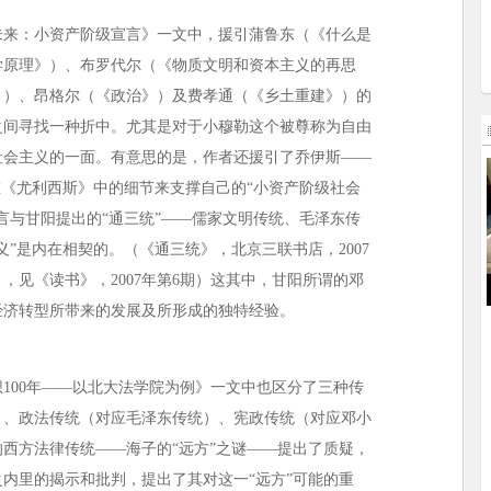
未来：小资产阶级宣言》一文中，援引蒲鲁东（《什么是
学原理》）、布罗代尔（《物质文明和资本主义的再思
》）、昂格尔（《政治》）及费孝通（《乡土重建》）的
之间寻找一种折中。尤其是对于小穆勒这个被尊称为自由
社会主义的一面。有意思的是，作者还援引了乔伊斯——
在《尤利西斯》中的细节来支撑自己的“小资产阶级社会
言与甘阳提出的“通三统”——儒家文明传统、毛泽东传
”是内在相契的。（《通三统》，北京三联书店，2007
，见《读书》，2007年第6期）这其中，甘阳所谓的邓
经济转型所带来的发展及所形成的独特经验。
100年——以北大法学院为例》一文中也区分了三种传
）、政法传统（对应毛泽东传统）、宪政传统（对应邓小
西方法律传统——海子的“远方”之谜——提出了质疑，
内里的揭示和批判，提出了其对这一“远方”可能的重