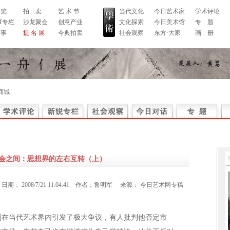
 览
拍 卖
艺 术 节
当代文化
今日艺术家
学术评论
RT专栏
沙龙聚会
创意产业
文化探索
今日美术馆
专 题
 事
提 名 展
今典拍卖
社会观察
东方·大家
画 册
商城
会之间：思想界的左右互转（上）
日期：
2008/7/21 11:04:41
作者：
鲁明军
来源：
今日艺术网专稿
判在当代艺术界内引发了极大争议，有人批判他否定市