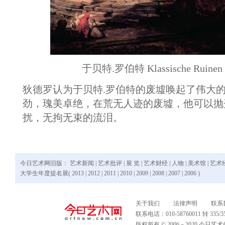
于贝特.罗伯特 Klassische Ruinen 
狄德罗认为于贝特.罗伯特的废墟唤起了伟大
劲，瑰美卓绝，在荒无人迹的废墟，他可以抛
扰，无拘无束的流泪。
今日艺术网旧版：
艺术新闻
|
艺术批评
|
展 览
|
艺术财经
|
人物
|
美术馆
|
艺术
大学生年度提名展(
2013
|
2012
|
2011
|
2010
|
2009
|
2008
|
2007
|
2006
)
关于我们
法律声明
联系
联系电话：010-58760011 转 335
版权所有 © 2006－2020 今日艺