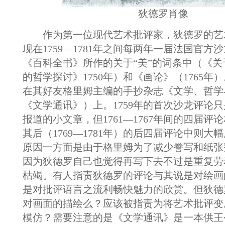
狄德罗肖像
作为第一位现代艺术批评家，狄德罗的艺
现在1759—1781年之间每两年一届法国官方
《百科全书》所作的关于“美”的词条中（《
的哲学探讨》1750年）和《画论》（1765年
在其好友格里姆主编的手抄杂志《文学、哲学
《文学通讯》）上。1759年的首次沙龙评论
报道的小文章，但1761—1767年间的四届评
其后（1769—1781年）的后四届评论中则大
原因一方面是由于格里姆为了减少誊写和纸张
因为狄德罗自己也觉得再写下去不过是重复劳
枯竭。有人指责狄德罗的评论与其说是对绘画
是对批评语言之流利畅快魅力的欣赏。但狄德
对画面的描绘么？应该被指责为将艺术批评变
模仿？需要注意的是《文学通讯》是一本供王