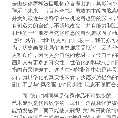
是由狄德罗和法国唯物论者提出的，其影响小
预示了未来。《百科全书》勇敢的主编向脱离
并受到最近生物科学中生机论者趋势的影响，
有创造力的自然，不断地改变，并有能力制造
和他的一些朋友显然将静态的自然观移向了动
他对“风俗画”和“历史画”的比较中，我们亦
为，历史画要比风俗画更难经受批评，因为他
更难创作，因为更少自然的素材，全凭自己的
画则具有更多的真实性。世俗化的和动态的“
指向市民情趣的。这些在他的批评中都是连贯
如，就世俗化的真实性来看，狄德罗所提倡的
剧）不是与“风俗画”的“真实性”观念不谋而合
而“德行”则同样是优秀作品不可缺少的，
艺术显然是伤风败俗的，疯狂、淫乱和怪异统
能愉悦感官，而不能使人获得“美”和高尚的
说明狄德罗是在提倡一种“教化”的艺术，而