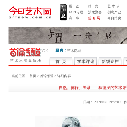
展 览
拍 卖
艺 术 节
IART专栏
沙龙聚会
创意产业
赛 事
提 名 展
今典拍卖
V2.0
艺术商城
艺术思想集散地
当前位置：
首页
> 首论频道 > 详细内容
自然、德行、关系——狄德罗的艺术评
日期：
2009/10/10 9:56:09
作